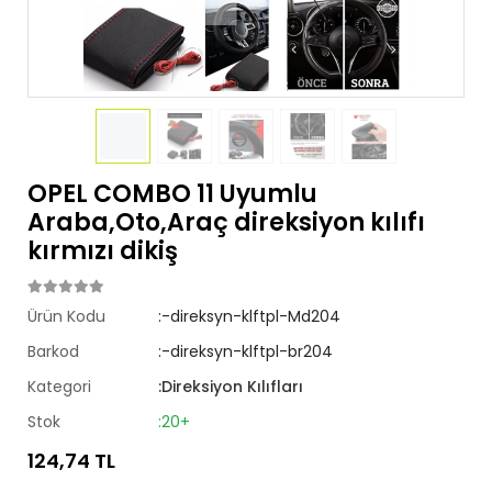
OPEL COMBO 11 Uyumlu
Araba,Oto,Araç direksiyon kılıfı
kırmızı dikiş
Ürün Kodu
:-direksyn-klftpl-Md204
Barkod
:-direksyn-klftpl-br204
Kategori
:Direksiyon Kılıfları
Stok
:20+
124,74 TL