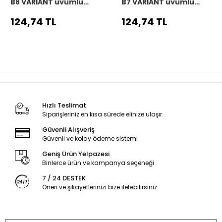
B8 VARIANT uyumlu
B7 VARIANT uyumlu
Araç,Araba,Oto
Araç,Araba,Oto
direksiyon kılıfı siyah
direksiyon kılıfı siyah
124,74 TL
124,74 TL
dikiş
dikiş
Hızlı Teslimat
Siparişleriniz en kısa sürede elinize ulaşır.
Güvenli Alışveriş
Güvenli ve kolay ödeme sistemi
Geniş Ürün Yelpazesi
Binlerce ürün ve kampanya seçeneği
7 / 24 DESTEK
Öneri ve şikayetlerinizi bize iletebilirsiniz.