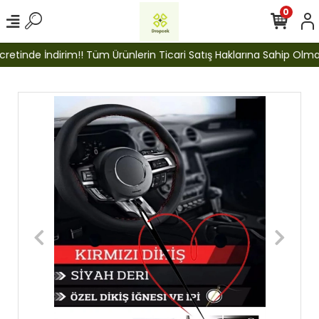
0
etinde İndirim!! Tüm Ürünlerin Ticari Satış Haklarına Sahip Olmak İ