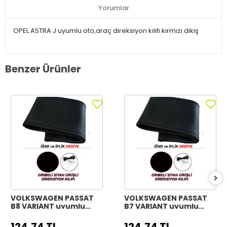
Yorumlar
OPEL ASTRA J uyumlu oto,araç direksiyon kılıfı kırmızı dikiş
Benzer Ürünler
VOLKSWAGEN PASSAT
VOLKSWAGEN PASSAT
B8 VARIANT uyumlu
B7 VARIANT uyumlu
Araç,Araba,Oto
Araç,Araba,Oto
direksiyon kılıfı siyah
direksiyon kılıfı siyah
124,74 TL
124,74 TL