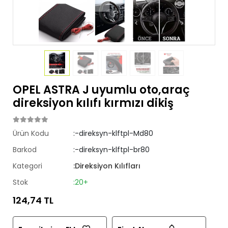
OPEL ASTRA J uyumlu oto,araç
direksiyon kılıfı kırmızı dikiş
Ürün Kodu
:-direksyn-klftpl-Md80
Barkod
:-direksyn-klftpl-br80
Kategori
:Direksiyon Kılıfları
Stok
:20+
124,74 TL