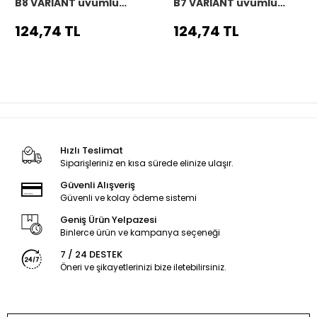
B8 VARIANT uyumlu
B7 VARIANT uyumlu
Araç,Araba,Oto
Araç,Araba,Oto
direksiyon kılıfı siyah
direksiyon kılıfı siyah
124,74 TL
124,74 TL
dikiş
dikiş
Hızlı Teslimat
Siparişleriniz en kısa sürede elinize ulaşır.
Güvenli Alışveriş
Güvenli ve kolay ödeme sistemi
Geniş Ürün Yelpazesi
Binlerce ürün ve kampanya seçeneği
7 / 24 DESTEK
Öneri ve şikayetlerinizi bize iletebilirsiniz.