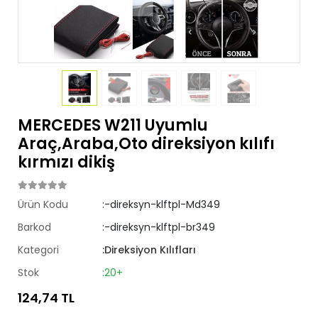
MERCEDES W211 Uyumlu
Araç,Araba,Oto direksiyon kılıfı
kırmızı dikiş
Ürün Kodu
:-direksyn-klftpl-Md349
Barkod
:-direksyn-klftpl-br349
Kategori
:Direksiyon Kılıfları
Stok
:20+
124,74 TL