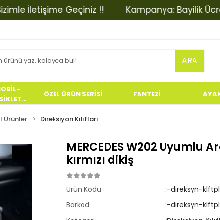
 İletişime Geçiniz !!
Kampanya: Bayilik Ücretinde
ARA
OBİL-
ÖZEL ÜRÜN SERİSİ
FANTEZİ
AYA
İKLET
LERİ
 Ürünleri
Direksiyon Kılıfları
MERCEDES W202 Uyumlu Araç
kırmızı dikiş
Ürün Kodu
:-direksyn-klft
Barkod
:-direksyn-klftp