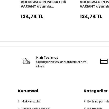
VOLKSWAGEN PASSAT B8
VOLKSWAGEN P
VARIANT uyumlu
VARIANT uyuml
Araç,Araba,Oto
Araç,Araba,Ot
direksiyon kılıfı siyah dikiş
direksiyon kılıfı
124,74 TL
124,74 TL
Hızlı Teslimat
Siparişleriniz en kısa sürede elinize
ulaşır.
Kurumsal
Kategoriler
Hakkımızda
Ev & Yaşam &
Gizlilik Sözleşmesi
Kozmetik