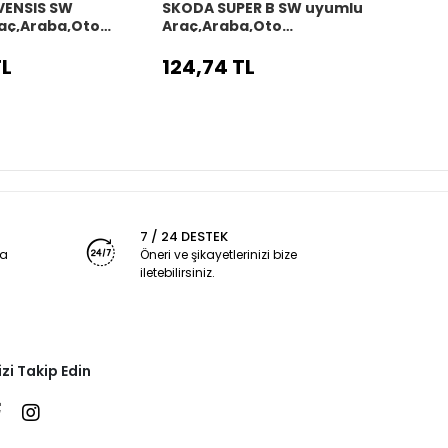
VENSIS SW
SKODA SUPER B SW uyumlu
SKOD
aç,Araba,Oto
Araç,Araba,Oto
uyum
kılıfı siyah dikiş
direksiyon kılıfı siyah dikiş
direks
TL
124,74 TL
124,
7 / 24 DESTEK
ya
Öneri ve şikayetlerinizi bize
iletebilirsiniz.
izi Takip Edin