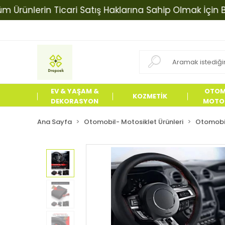
nlerin Ticari Satış Haklarına Sahip Olmak İçin Bizimle
EV & YAŞAM &
OTOM
KOZMETİK
DEKORASYON
MOTOS
ÜRÜN
Ana Sayfa
Otomobil- Motosiklet Ürünleri
Otomobil