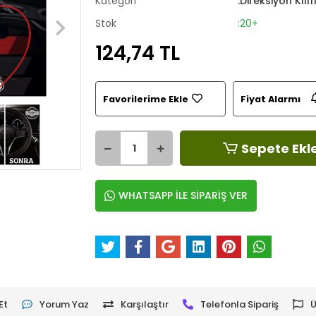
Kategori
:Direksiyon Kılıf
Stok
:20+
124,74 TL
Favorilerime Ekle
Fiyat Alarmı
Sepete Ekl
WHATSAPP İLE SİPARİŞ VER
Et
Yorum Yaz
Karşılaştır
Telefonla Sipariş
Ü