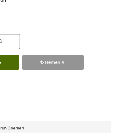
ları
e
Hemen Al
rün Önerileri