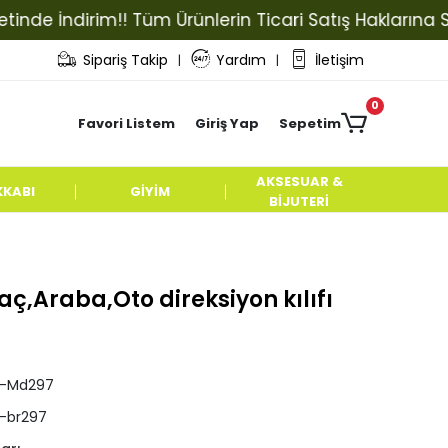
 İndirim!! Tüm Ürünlerin Ticari Satış Haklarına Sahip 
Sipariş Takip
Yardım
İletişim
|
|
0
Favori Listem
Giriş Yap
Sepetim
AKSESUAR &
KKABI
GİYİM
BİJUTERİ
,Araba,Oto direksiyon kılıfı
pl-Md297
l-br297