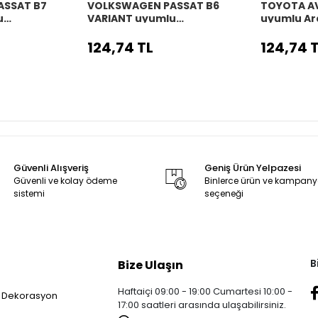
ASSAT B7
VOLKSWAGEN PASSAT B6
TOYOTA A
u
VARIANT uyumlu
uyumlu Ar
o
Araç,Araba,Oto
direksiyon 
 siyah dikiş
direksiyon kılıfı siyah dikiş
124,74 TL
124,74 
Güvenli Alışveriş
Geniş Ürün Yelpazesi
Güvenli ve kolay ödeme
Binlerce ürün ve kampan
sistemi
seçeneği
B
Bize Ulaşın
Haftaiçi 09:00 - 19:00 Cumartesi 10:00 -
 Dekorasyon
17:00 saatleri arasında ulaşabilirsiniz.