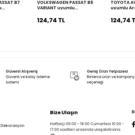
ASSAT B7
VOLKSWAGEN PASSAT B6
TOYOTA A
u
VARIANT uyumlu
uyumlu Ar
o
Araç,Araba,Oto
direksiyon 
 siyah dikiş
direksiyon kılıfı siyah dikiş
124,74 TL
124,74 
Güvenli Alışveriş
Geniş Ürün Yelpazesi
Güvenli ve kolay ödeme
Binlerce ürün ve kampan
sistemi
seçeneği
B
Bize Ulaşın
Haftaiçi 09:00 - 19:00 Cumartesi 10:00 -
 Dekorasyon
17:00 saatleri arasında ulaşabilirsiniz.