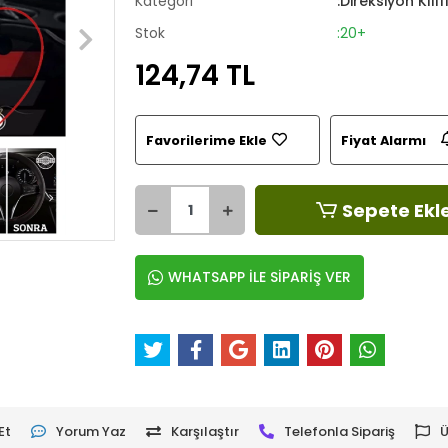
Kategori
:Direksiyon Kılıf
Stok
:20+
124,74 TL
Favorilerime Ekle
Fiyat Alarmı
Sepete Ekl
WHATSAPP İLE SİPARİŞ VER
Et
Yorum Yaz
Karşılaştır
Telefonla Sipariş
Ü