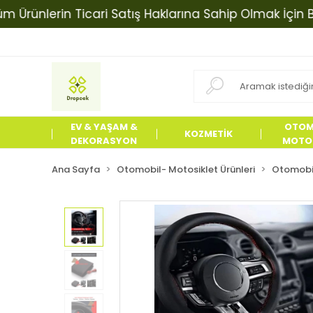
nlerin Ticari Satış Haklarına Sahip Olmak İçin Bizimle
EV & YAŞAM &
OTOM
KOZMETİK
DEKORASYON
MOTOS
ÜRÜN
Ana Sayfa
Otomobil- Motosiklet Ürünleri
Otomobil