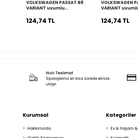
VOLKSWAGEN PASSAT B8
VOLKSWAGEN P
VARIANT uyumlu
VARIANT uyuml
Araç,Araba,Oto
Araç,Araba,Ot
direksiyon kılıfı siyah dikiş
direksiyon kılıfı
124,74 TL
124,74 TL
Hızlı Teslimat
Siparişleriniz en kısa sürede elinize
ulaşır.
Kurumsal
Kategoriler
Hakkımızda
Ev & Yaşam &
Gizlilik Sözleşmesi
Kozmetik