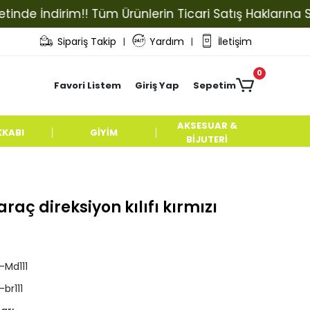
 İndirim!! Tüm Ürünlerin Ticari Satış Haklarına Sahip 
Sipariş Takip
Yardım
İletişim
|
|
0
Favori Listem
Giriş Yap
Sepetim
AKSESUAR &
KKABI
GİYİM
BİJUTERİ
aç direksiyon kılıfı kırmızı
l-Md111
-br111