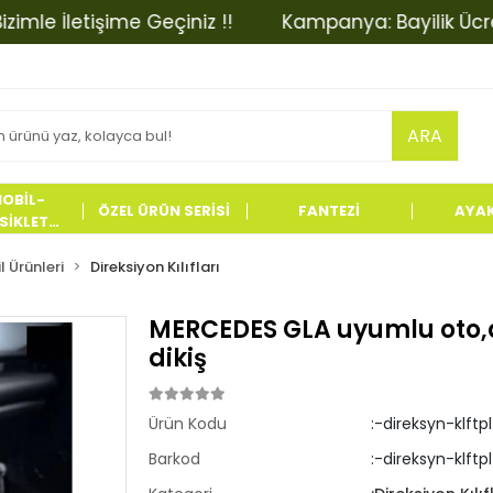
 İletişime Geçiniz !!
Kampanya: Bayilik Ücretinde
ARA
OBİL-
ÖZEL ÜRÜN SERİSİ
FANTEZİ
AYA
İKLET
LERİ
 Ürünleri
Direksiyon Kılıfları
MERCEDES GLA uyumlu oto,ar
dikiş
Ürün Kodu
:-direksyn-klftp
Barkod
:-direksyn-klftpl