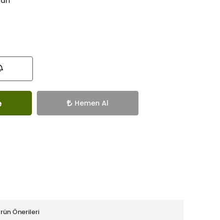
ları
e
Hemen Al
rün Önerileri