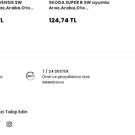
VENSIS SW
SKODA SUPER B SW uyumlu
SKOD
aç,Araba,Oto
Araç,Araba,Oto
uyum
kılıfı siyah dikiş
direksiyon kılıfı siyah dikiş
direks
TL
124,74 TL
124,
7 / 24 DESTEK
ya
Öneri ve şikayetlerinizi bize
iletebilirsiniz.
izi Takip Edin