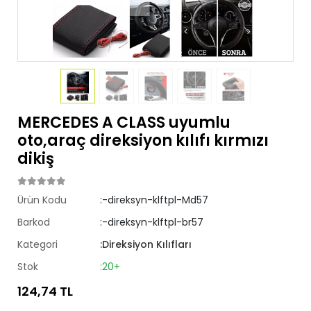
MERCEDES A CLASS uyumlu
oto,araç direksiyon kılıfı kırmızı
dikiş
Ürün Kodu
:-direksyn-klftpl-Md57
Barkod
:-direksyn-klftpl-br57
Kategori
:Direksiyon Kılıfları
Stok
:20+
124,74 TL