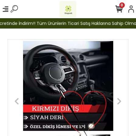
0
etinde İndirim!! Tüm Ürünlerin Ticari Satış Haklarına Sahip Olmak İ