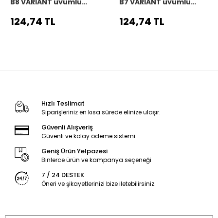
B8 VARIANT uyumlu
B7 VARIANT uyumlu
Araç,Araba,Oto
Araç,Araba,Oto
direksiyon kılıfı siyah
direksiyon kılıfı siyah
124,74 TL
124,74 TL
dikiş
dikiş
Hızlı Teslimat
Siparişleriniz en kısa sürede elinize ulaşır.
Güvenli Alışveriş
Güvenli ve kolay ödeme sistemi
Geniş Ürün Yelpazesi
Binlerce ürün ve kampanya seçeneği
7 / 24 DESTEK
Öneri ve şikayetlerinizi bize iletebilirsiniz.