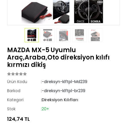
MAZDA MX-5 Uyumlu
Araç,Araba,Oto direksiyon kılıfı
kırmızı dikiş
Ürün Kodu
:-direksyn-klftpl-Md239
Barkod
:-direksyn-klftpl-br239
Kategori
:Direksiyon Kılıfları
Stok
:20+
124,74 TL