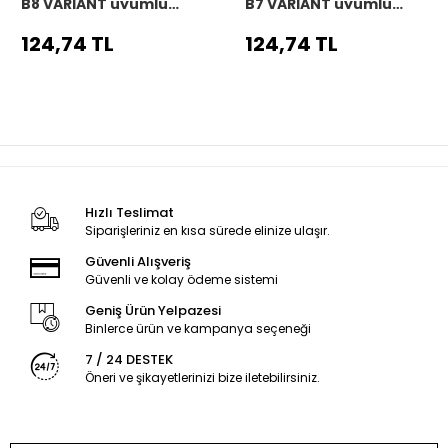
B8 VARIANT uyumlu
B7 VARIANT uyumlu
Araç,Araba,Oto
Araç,Araba,Oto
direksiyon kılıfı siyah
direksiyon kılıfı siyah
124,74 TL
124,74 TL
dikiş
dikiş
Hızlı Teslimat
Siparişleriniz en kısa sürede elinize ulaşır.
Güvenli Alışveriş
Güvenli ve kolay ödeme sistemi
Geniş Ürün Yelpazesi
Binlerce ürün ve kampanya seçeneği
7 / 24 DESTEK
Öneri ve şikayetlerinizi bize iletebilirsiniz.