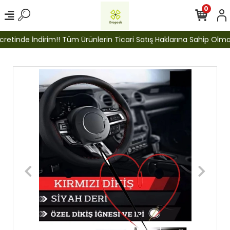
0
etinde İndirim!! Tüm Ürünlerin Ticari Satış Haklarına Sahip Olmak İ