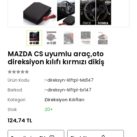
MAZDA CS uyumlu araç,oto
direksiyon kılıfı kırmızı dikiş
Ürün Kodu
:-direksyn-klftpl-Md147
Barkod
:-direksyn-klftpl-br147
Kategori
:Direksiyon Kılıfları
Stok
:20+
124,74 TL