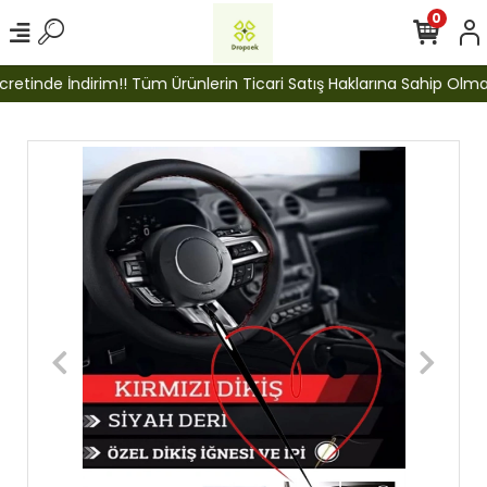
0
etinde İndirim!! Tüm Ürünlerin Ticari Satış Haklarına Sahip Olmak İ