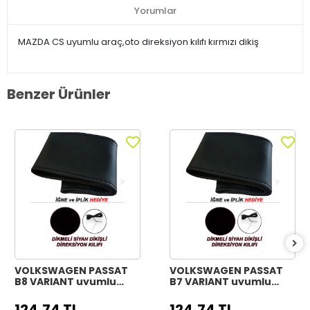
Yorumlar
MAZDA CS uyumlu araç,oto direksiyon kılıfı kırmızı dikiş
Benzer Ürünler
VOLKSWAGEN PASSAT
VOLKSWAGEN PASSAT
B8 VARIANT uyumlu
B7 VARIANT uyumlu
Araç,Araba,Oto
Araç,Araba,Oto
direksiyon kılıfı siyah
direksiyon kılıfı siyah
124,74 TL
124,74 TL