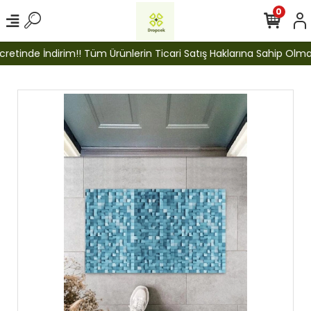
0
etinde İndirim!! Tüm Ürünlerin Ticari Satış Haklarına Sahip Olmak İ