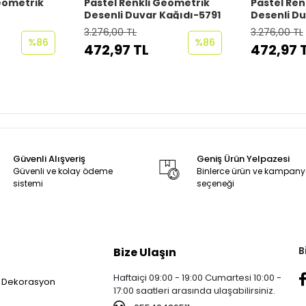
Geometrik
Pastel Renkli Geometrik
Pastel Ren
Desenli Duvar Kağıdı-5791
Desenli D
Kağıdı-57
3.276,00 TL
3.276,00 TL
%86
%86
472,97 TL
472,97 
Güvenli Alışveriş
Geniş Ürün Yelpazesi
Güvenli ve kolay ödeme
Binlerce ürün ve kampan
sistemi
seçeneği
B
Bize Ulaşın
Haftaiçi 09:00 - 19:00 Cumartesi 10:00 -
 Dekorasyon
17:00 saatleri arasında ulaşabilirsiniz.