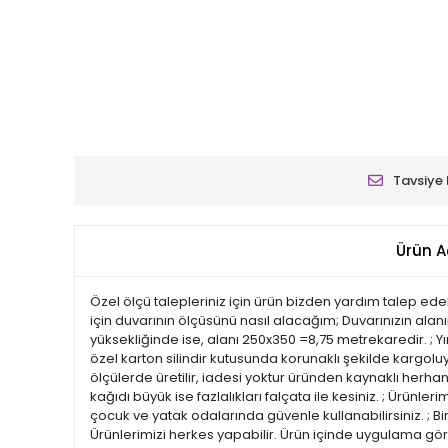
Tavsiye 
Ürün A
Özel ölçü talepleriniz için ürün bizden yardım talep edeb
için duvarının ölçüsünü nasıl alacağım; Duvarınızın alan
yüksekliğinde ise, alanı 250x350 =8,75 metrekaredir. ; Yı
özel karton silindir kutusunda korunaklı şekilde kargoluy
ölçülerde üretilir, iadesi yoktur üründen kaynaklı herhang
kağıdı büyük ise fazlalıkları falçata ile kesiniz. ; Ürün
çocuk ve yatak odalarında güvenle kullanabilirsiniz. ; Bi
Ürünlerimizi herkes yapabilir. Ürün içinde uygulama görs