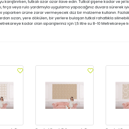
karıştırırken, tutkalı azar azar ilave edin. Tutkal şişene kadar ve jel 
ı, fırça veya rulo yardımıyla uygulama yapacağınız duvara sürerek iyi
ni yaparken ürüne zarar vermeyecek düz bir malzeme kullanın. Fazlalıkl
dan sızan, yere dökülen, bir yerlere bulaşan tutkal rahatlıkla silinebilir.
etrekareye kadar olan siparişleriniz için 1,5 litre su 8-10 Metrekareye ka