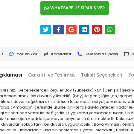
WHATSAPP İLE SİPARİŞ VER
Et
Yorum Yaz
Karşılaştır
Telefonla Sipariş
Ü
çıklaması
Garanti ve Teslimat
Taksit Seçenekleri
Yo
ilirsiniz. ; Seçeneklerdeki ölçüler Boy (Yükseklik) x En (Genişlik) şekl
ını hesaplamak için duvarın yüksekliği (boy) ile genişliğini (en) çarpı
rtılmaz duvar kağıdınızı ek’siz desen tutturma stresi yaşamamanız adına 
oruz. ; Ambalajın içerisinde ürünle birlikte fazlasıyla yetecek kadar lek
i bir sorunda yenisi ile değiştirilir. ; Uygulama yapılacak duvarınızın öl
lerimiz kansorejen madde içermeyen boyalar ile üretilmektedir. Kokusuzdu
r duvardan söküp farklı bir duvara uygulanabilir. ; Boya Akması , Renk S
elleri bulunmaktadır. Kısa bir incelemeniz yeterli olacaktır. ; Poster D