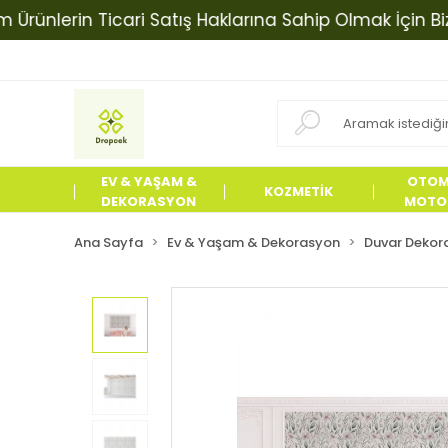
erin Ticari Satış Haklarına Sahip Olmak İçin Bizimle İ
EV & YAŞAM &
OTOM
KOZMETİK
DEKORASYON
MOTOS
ÜRÜN
Ana Sayfa
Ev & Yaşam & Dekorasyon
Duvar Dekora