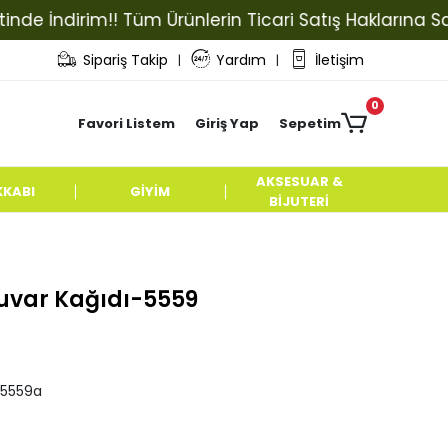
dirim!! Tüm Ürünlerin Ticari Satış Haklarına Sahip Ol
Sipariş Takip
Yardım
İletişim
|
|
0
Favori Listem
Giriş Yap
Sepetim
AKSESUAR &
KKABI
GİYİM
BİJUTERİ
 Duvar Kağıdı-5559
i5559a
ı