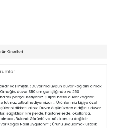
rün Önerileri
rumlar
indedir yazılmıştır. ; Duvarıma uygun duvar kağıdını almak
n. Örneğin; duvar 350 cm genişliğinde ve 250
tek parça üretiyoruz. ; Dijital baskı duvar kağıtları
e tutmaz tutkal hediyemizdir. ; Ürünlerimiz kişiye özel
çülerini dikkatli alınız. Duvar ölçünüzden aldığınız duvar
r, sağlıklıdır, kreşlerde, hastanelerde, okullarda,
olması , Bulanık Görüntü v.s. söz konusu değildir. ;
uvar Kağıdı Nasıl Uygulanır? ; Ürünü uygulamak ustalık