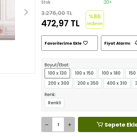
Stok
:20+
3.276,00 TL
%86
472,97 TL
indirim
Favorilerime Ekle
Fiyat Alarmı
Boyut/Ebat:
100 x 130
100 x 150
100 x 180
150
200 x 300
200 x 350
400 x 310
Renk:
Renkli
Sepete Ekl