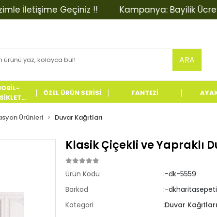
letişime Geçiniz !!
Kampanya: Bayilik Ücretinde İn
ARA
OBİL-
ÖZEL ÜRÜN SERİSİ
FANTEZİ
AYA
İKLET
LERİ
syon Ürünleri
Duvar Kağıtları
Klasik Çiçekli ve Yapraklı
Ürün Kodu
:-dk-5559
Barkod
:-dkharitasepet
Kategori
:Duvar Kağıtlar