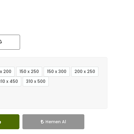
 x 200
150 x 250
150 x 300
200 x 250
310 x 450
310 x 500
e
Hemen Al