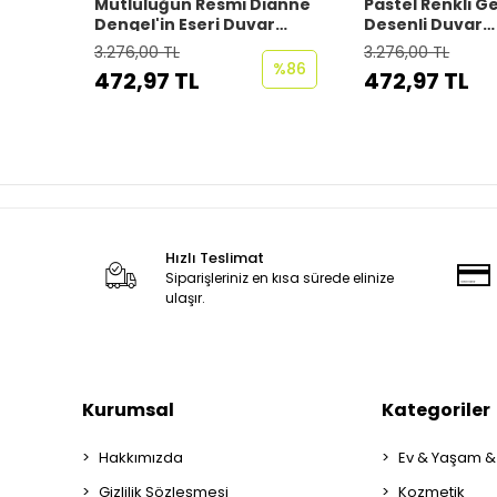
Mutluluğun Resmi Dianne
Pastel Renkli 
Dengel'in Eseri Duvar
Desenli Duvar
Kağıdı - Posteri-6661
Kağıdı-5792
3.276,00 TL
3.276,00 TL
%86
472,97 TL
472,97 TL
Hızlı Teslimat
Siparişleriniz en kısa sürede elinize
ulaşır.
Kurumsal
Kategoriler
Hakkımızda
Ev & Yaşam &
Gizlilik Sözleşmesi
Kozmetik