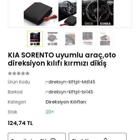
KIA SORENTO uyumlu araç,oto
direksiyon kılıfı kırmızı dikiş
Ürün Kodu
:-direksyn-klftpl-Md145
Barkod
:-direksyn-klftpl-br145
Kategori
:Direksiyon Kılıfları
Stok
:20+
124,74 TL