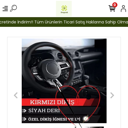
0
etinde İndirim!! Tüm Ürünlerin Ticari Satış Haklarına Sahip Olmak İ