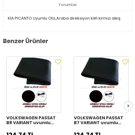
Yorumlar
KIA PICANTO Uyumlu Oto,Araba direksiyon kılıfı kırmızı dikiş
Benzer Ürünler
VOLKSWAGEN PASSAT
VOLKSWAGEN PASSAT
B8 VARIANT uyumlu
B7 VARIANT uyumlu
Araç,Araba,Oto
Araç,Araba,Oto
direksiyon kılıfı siyah
direksiyon kılıfı siyah
124,74 TL
124,74 TL