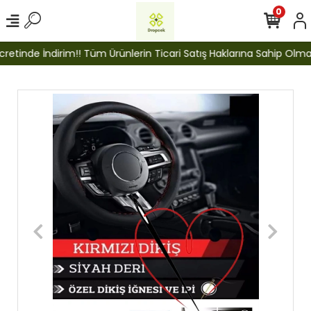
0
etinde İndirim!! Tüm Ürünlerin Ticari Satış Haklarına Sahip Olmak İ