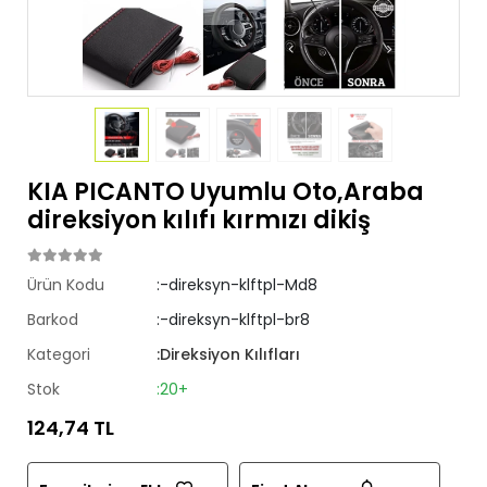
KIA PICANTO Uyumlu Oto,Araba
direksiyon kılıfı kırmızı dikiş
Ürün Kodu
:-direksyn-klftpl-Md8
Barkod
:-direksyn-klftpl-br8
Kategori
:Direksiyon Kılıfları
Stok
:20+
124,74 TL