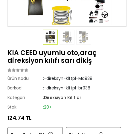
KIA CEED uyumlu oto,araç
direksiyon kılıfı sarı dikiş
Ürün Kodu
:-direksyn-klftpl-Md938
Barkod
:-direksyn-klftpl-br938
Kategori
:Direksiyon Kılıfları
Stok
:20+
124,74 TL