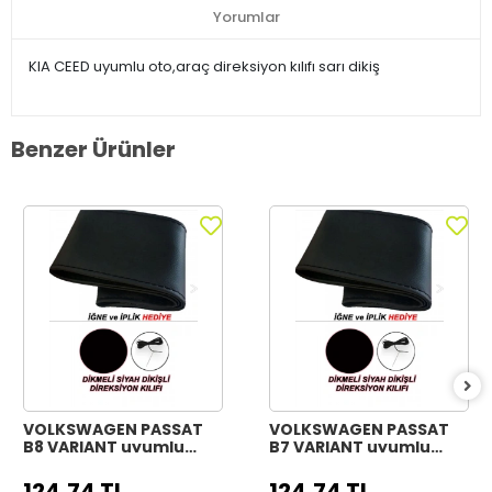
Yorumlar
KIA CEED uyumlu oto,araç direksiyon kılıfı sarı dikiş
Benzer Ürünler
VOLKSWAGEN PASSAT
VOLKSWAGEN PASSAT
B8 VARIANT uyumlu
B7 VARIANT uyumlu
Araç,Araba,Oto
Araç,Araba,Oto
direksiyon kılıfı siyah
direksiyon kılıfı siyah
124,74 TL
124,74 TL