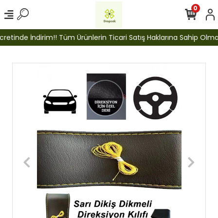
0
etinde İndirim!! Tüm Ürünlerin Ticari Satış Haklarına Sahip Olmak İ