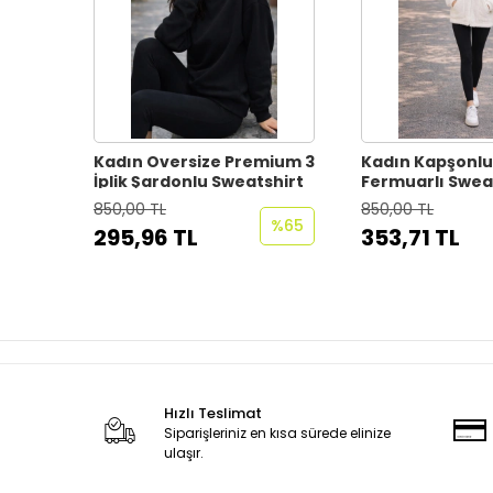
Kadın Oversize Premium 3
Kadın Kapşonlu
İplik Şardonlu Sweatshirt
Fermuarlı Swea
Oversize Yumuş
850,00 TL
850,00 TL
Hoodie – Kışlık 
%65
295,96 TL
353,71 TL
Tutucu (S-2XL)
Hızlı Teslimat
Siparişleriniz en kısa sürede elinize
ulaşır.