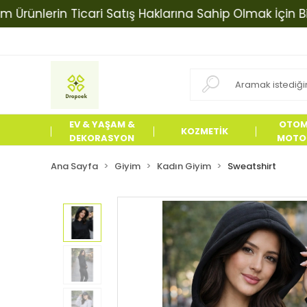
lerin Ticari Satış Haklarına Sahip Olmak İçin Bizimle 
EV & YAŞAM &
OTOM
KOZMETİK
DEKORASYON
MOTOS
ÜRÜN
Ana Sayfa
Giyim
Kadın Giyim
Sweatshirt