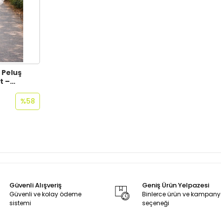
 Peluş
t –
ak Polar
Sıcak
%58
Güvenli Alışveriş
Geniş Ürün Yelpazesi
Güvenli ve kolay ödeme
Binlerce ürün ve kampan
sistemi
seçeneği