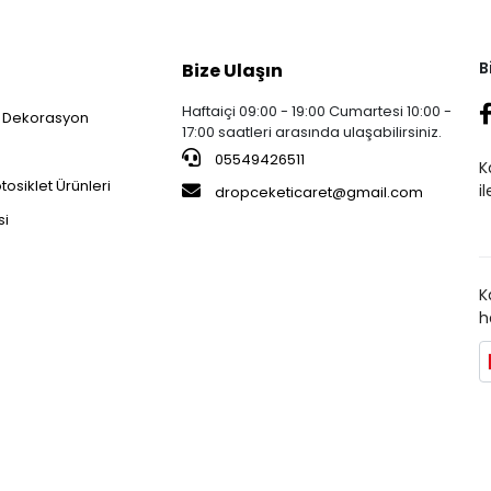
B
Bize Ulaşın
Haftaiçi 09:00 - 19:00 Cumartesi 10:00 -
 Dekorasyon
17:00 saatleri arasında ulaşabilirsiniz.
05549426511
K
osiklet Ürünleri
i
dropceketicaret@gmail.com
si
K
h