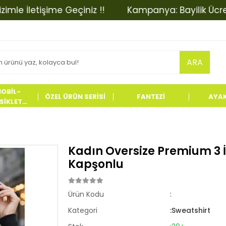
İletişime Geçiniz !!
Kampanya: Bayilik Ücretinde 
ARA
OBİL-
ÖZEL ÜRÜN SERİSİ
FANTEZİ
AYA
İKLET
LERİ
Kadın Oversize Premium 3 İ
Kapşonlu
Ürün Kodu
:
Kategori
:Sweatshirt