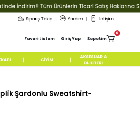
İndirim!! Tüm Ürünlerin Ticari Satış Haklarına Sahip O
Sipariş Takip
Yardım
İletişim
|
|
0
Favori Listem
Giriş Yap
Sepetim
AKSESUAR &
KKABI
GİYİM
BİJUTERİ
plik Şardonlu Sweatshirt-