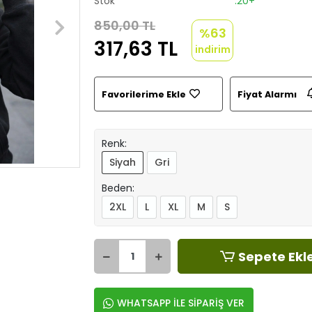
Stok
:20+
850,00 TL
%63
317,63 TL
indirim
Favorilerime Ekle
Fiyat Alarmı
Renk:
Siyah
Gri
Beden:
2XL
L
XL
M
S
Sepete Ekl
WHATSAPP İLE SİPARİŞ VER