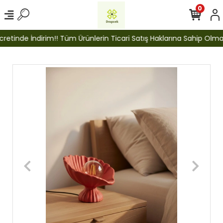
0
etinde İndirim!! Tüm Ürünlerin Ticari Satış Haklarına Sahip Olmak İ