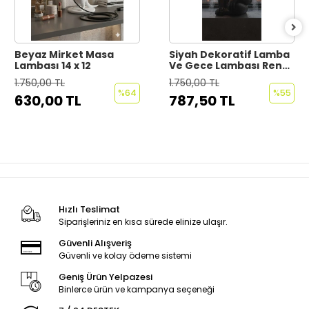
Beyaz Mirket Masa
Siyah Dekoratif Lamba
Lambası 14 x 12
Ve Gece Lambası Renkli
Maymun 35 x 30
1.750,00 TL
1.750,00 TL
%64
%55
630,00 TL
787,50 TL
Hızlı Teslimat
Siparişleriniz en kısa sürede elinize ulaşır.
Güvenli Alışveriş
Güvenli ve kolay ödeme sistemi
Geniş Ürün Yelpazesi
Binlerce ürün ve kampanya seçeneği