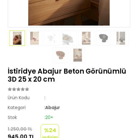
İstiridye Abajur Beton Görünümlü
3D 25 x 20 cm
Ürün Kodu
:
Kategori
:Abajur
Stok
:20+
1.250,00 TL
%24
945,00 TL
indirim