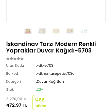
İskandinav Tarzı Modern Renkli
Yapraklar Duvar Kağıdı-5703
Ürün Kodu
:-dk-5703
Barkod
:-dkharitasepeti5703a
Kategori
:Duvar Kağıtları
Stok
:20+
3.276,00 TL
%86
472,97 TL
indirim