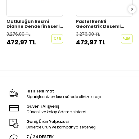
Mutluluğun Resmi
Pastel Renkli
Dianne Dengel'in Eseri
Geometrik Desenli
Duvar Kağıdı - Posteri-
Duvar Kağıdı-5792
3.276,00 TL
3.276,00 TL
6661
%86
%86
472,97 TL
472,97 TL
Hızlı Teslimat
Siparişleriniz en kısa sürede elinize ulaşır.
Güvenli Alışveriş
Güvenli ve kolay ödeme sistemi
Geniş Ürün Yelpazesi
Binlerce ürün ve kampanya seçeneği
7 / 24 DESTEK