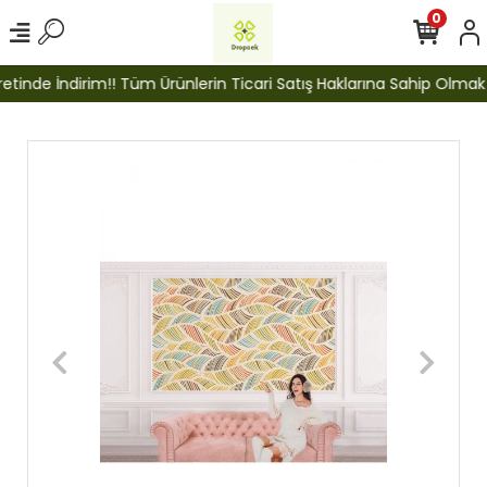
0
inde İndirim!! Tüm Ürünlerin Ticari Satış Haklarına Sahip Olmak İçi