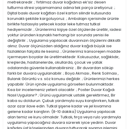
metrekaredir. ; Yırtılmaz duvar kağıdınızı ek’siz desen
tutturma stresi yaşamamanız adına tek parça üretiyoruz. ;
Dijital baskı duvar kağıtları özel karton silindir kutusunda
korunaklı şekilde kargoluyoruz. ; Ambalajın içerisinde ürünle
birlikte fazlasıyla yetecek kadar leke tutmaz tutkal
hediyemizdir. ; Ürünlerimiz kişiye özel ölçülerde üretilir, iadesi
yoktur üründen kaynaklı herhangi bir sorunda yenisi ile
değiştirilir. ; Uygulama yapılacak duvarınızın ölçülerini dikkatli
alınız. Duvar ölçünüzden aldığınız duvar kağıdı büyük ise
fazlalıkları falçata ile kesiniz. ; Ürünlerimiz kansorejen madde
içermeyen boyalar ile üretilmektedir. Kokusuzdur, sağlıklıdır,
kreşlerde, hastanelerde, okullarda, çocuk ve yatak
odalarında güvenle kullanabilirsiniz. ; Bir duvardan söküp
farklı bir duvara uygulanabilir. ; Boya Akması , Renk Solması ,
Bulanık Görüntü v.s. söz konusu değildir. ; Ürünlerimizi herkes
yapabilir. Ürün içinde uygulama görselleri bulunmaktadır.
Kısa bir incelemeniz yeterli olacaktır. ; Poster Duvar Kağıdı
Nasıl Uygulanır? ; Ürünü uygulamak ustalık gerektirmez, Bir
kaba su doldurun. Çubuk yardımıyla suyu karıştırırken, tutkalı
azar azar ilave edin. Tutkal şişene kadar ve jel kıvamına
gelene kadar karıştırın. (8-10 dakika) Uygulama yapılacak
alan temiz ve kuru olmalıdır. Tutkalı, fırça veya rulo yardımıyla
uygulama yapacağınız duvara sürerek iyice yedirin. Duvar
kağıdını üst köşelerinden duvara tutturarak sıvama işlemini