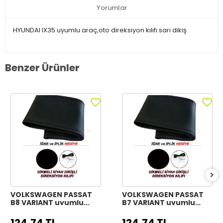
Yorumlar
HYUNDAI IX35 uyumlu araç,oto direksiyon kılıfı sarı dikiş
Benzer Ürünler
VOLKSWAGEN PASSAT
VOLKSWAGEN PASSAT
B8 VARIANT uyumlu
B7 VARIANT uyumlu
Araç,Araba,Oto
Araç,Araba,Oto
direksiyon kılıfı siyah
direksiyon kılıfı siyah
124,74 TL
124,74 TL