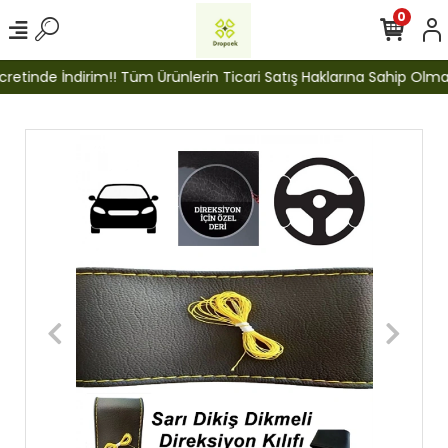
0
etinde İndirim!! Tüm Ürünlerin Ticari Satış Haklarına Sahip Olmak İ