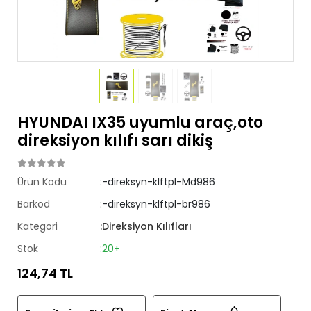
HYUNDAI IX35 uyumlu araç,oto
direksiyon kılıfı sarı dikiş
Ürün Kodu
:-direksyn-klftpl-Md986
Barkod
:-direksyn-klftpl-br986
Kategori
:Direksiyon Kılıfları
Stok
:20+
124,74 TL