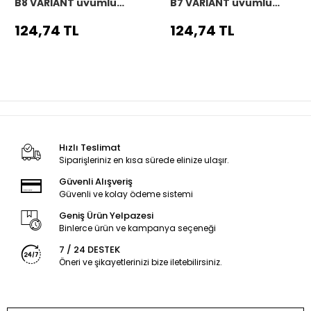
B8 VARIANT uyumlu
B7 VARIANT uyumlu
Araç,Araba,Oto
Araç,Araba,Oto
direksiyon kılıfı siyah
direksiyon kılıfı siyah
124,74 TL
124,74 TL
dikiş
dikiş
Hızlı Teslimat
Siparişleriniz en kısa sürede elinize ulaşır.
Güvenli Alışveriş
Güvenli ve kolay ödeme sistemi
Geniş Ürün Yelpazesi
Binlerce ürün ve kampanya seçeneği
7 / 24 DESTEK
Öneri ve şikayetlerinizi bize iletebilirsiniz.