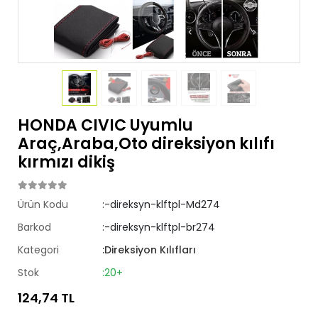
HONDA CIVIC Uyumlu
Araç,Araba,Oto direksiyon kılıfı
kırmızı dikiş
Ürün Kodu
:-direksyn-klftpl-Md274
Barkod
:-direksyn-klftpl-br274
Kategori
:Direksiyon Kılıfları
Stok
:20+
124,74 TL