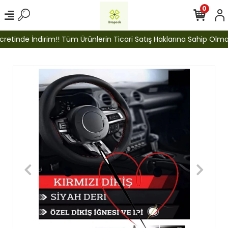
0
etinde İndirim!! Tüm Ürünlerin Ticari Satış Haklarına Sahip Olmak İ