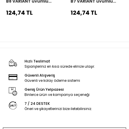
B8 VARIANT uyumlu
B7 VARIANT uyumlu
Araç,Araba,Oto
Araç,Araba,Oto
direksiyon kılıfı siyah
direksiyon kılıfı siyah
124,74 TL
124,74 TL
dikiş
dikiş
Hızlı Teslimat
Siparişleriniz en kısa sürede elinize ulaşır.
Güvenli Alışveriş
Güvenli ve kolay ödeme sistemi
Geniş Ürün Yelpazesi
Binlerce ürün ve kampanya seçeneği
7 / 24 DESTEK
Öneri ve şikayetlerinizi bize iletebilirsiniz.