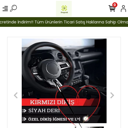
0
etinde İndirim!! Tüm Ürünlerin Ticari Satış Haklarına Sahip Olmak İ