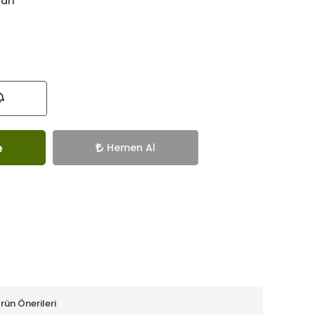
ları
e
Hemen Al
rün Önerileri