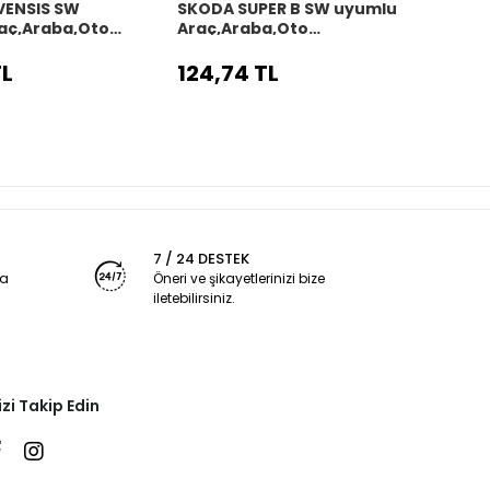
VENSIS SW
SKODA SUPER B SW uyumlu
SKOD
aç,Araba,Oto
Araç,Araba,Oto
uyum
kılıfı siyah dikiş
direksiyon kılıfı siyah dikiş
direks
TL
124,74 TL
124,
7 / 24 DESTEK
ya
Öneri ve şikayetlerinizi bize
iletebilirsiniz.
izi Takip Edin