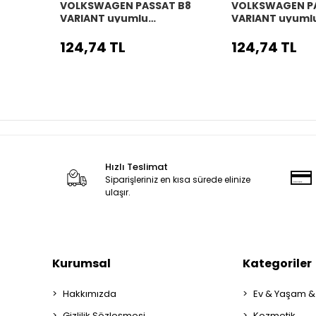
VOLKSWAGEN PASSAT B8
VOLKSWAGEN P
VARIANT uyumlu
VARIANT uyuml
Araç,Araba,Oto
Araç,Araba,Ot
direksiyon kılıfı siyah dikiş
direksiyon kılıfı
124,74 TL
124,74 TL
Hızlı Teslimat
Siparişleriniz en kısa sürede elinize
ulaşır.
Kurumsal
Kategoriler
Hakkımızda
Ev & Yaşam &
Gizlilik Sözleşmesi
Kozmetik