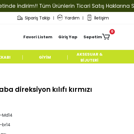
 İndirim!! Tüm Ürünlerin Ticari Satış Haklarına Sahip 
Sipariş Takip
Yardım
İletişim
|
|
0
Favori Listem
Giriş Yap
Sepetim
AKSESUAR &
KKABI
GİYİM
BİJUTERİ
a direksiyon kılıfı kırmızı
l-Md14
l-br14