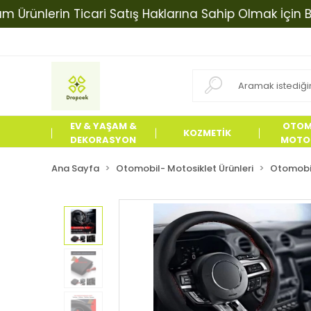
nlerin Ticari Satış Haklarına Sahip Olmak İçin Bizimle
EV & YAŞAM &
OTOM
KOZMETİK
DEKORASYON
MOTOS
ÜRÜN
Ana Sayfa
Otomobil- Motosiklet Ürünleri
Otomobil