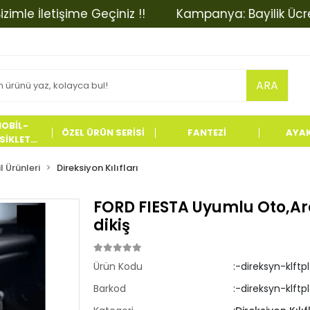
 İletişime Geçiniz !!
Kampanya: Bayilik Ücretinde
ARA
OBİL-
ÖZEL ÜRÜN SERİSİ
FANTEZİ
AYA
İKLET
LERİ
 Ürünleri
Direksiyon Kılıfları
FORD FIESTA Uyumlu Oto,Arab
dikiş
Ürün Kodu
:-direksyn-klftp
Barkod
:-direksyn-klftp