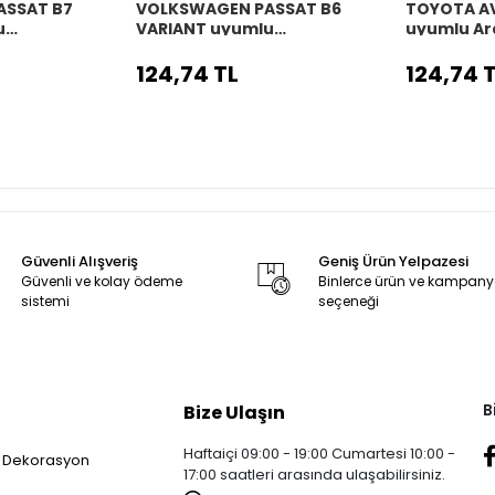
ASSAT B7
VOLKSWAGEN PASSAT B6
TOYOTA A
u
VARIANT uyumlu
uyumlu Ar
o
Araç,Araba,Oto
direksiyon 
 siyah dikiş
direksiyon kılıfı siyah dikiş
124,74 TL
124,74 
Güvenli Alışveriş
Geniş Ürün Yelpazesi
Güvenli ve kolay ödeme
Binlerce ürün ve kampan
sistemi
seçeneği
B
Bize Ulaşın
Haftaiçi 09:00 - 19:00 Cumartesi 10:00 -
 Dekorasyon
17:00 saatleri arasında ulaşabilirsiniz.