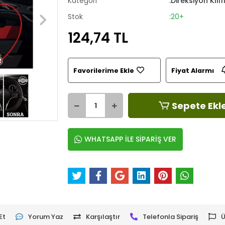
Kategori
:Direksiyon Kılıf
Stok
:20+
124,74 TL
Favorilerime Ekle
Fiyat Alarmı
Sepete Ekl
WHATSAPP İLE SİPARİŞ VER
Et
Yorum Yaz
Karşılaştır
Telefonla Sipariş
Ü