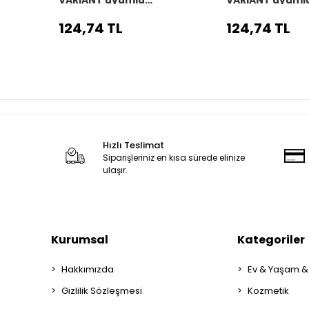
Araç,Araba,Oto
Araç,Araba,Ot
direksiyon kılıfı siyah dikiş
direksiyon kılıfı
124,74 TL
124,74 TL
Hızlı Teslimat
Siparişleriniz en kısa sürede elinize
ulaşır.
Kurumsal
Kategoriler
Hakkımızda
Ev & Yaşam &
Gizlilik Sözleşmesi
Kozmetik