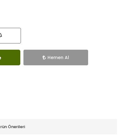
e
Hemen Al
rün Önerileri