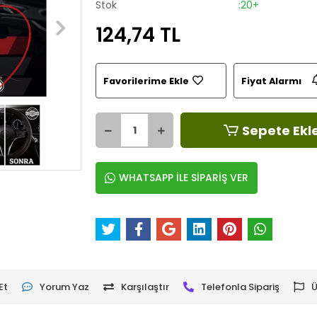
Stok
:20+
124,74 TL
Favorilerime Ekle
Fiyat Alarmı
Sepete Ekl
WHATSAPP İLE SİPARİŞ VER
Et
Yorum Yaz
Karşılaştır
Telefonla Sipariş
Ü