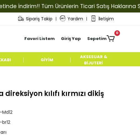
 İndirim!! Tüm Ürünlerin Ticari Satış Haklarına Sahip 
Sipariş Takip
Yardım
İletişim
|
|
0
Favori Listem
Giriş Yap
Sepetim
AKSESUAR &
KKABI
GİYİM
BİJUTERİ
ireksiyon kılıfı kırmızı dikiş
l-Md12
-br12
ları