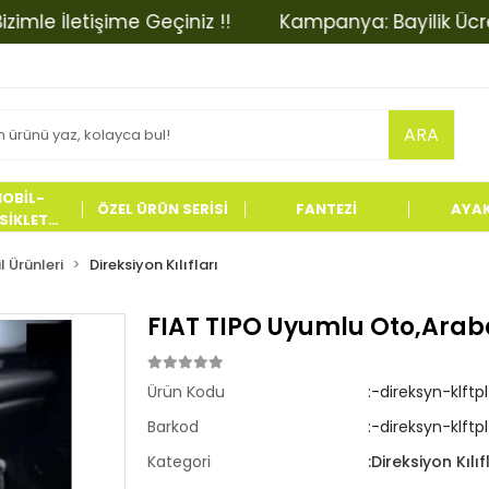
 İletişime Geçiniz !!
Kampanya: Bayilik Ücretinde
ARA
OBİL-
ÖZEL ÜRÜN SERİSİ
FANTEZİ
AYA
İKLET
LERİ
 Ürünleri
Direksiyon Kılıfları
FIAT TIPO Uyumlu Oto,Araba d
Ürün Kodu
:-direksyn-klftp
Barkod
:-direksyn-klftpl
Kategori
:Direksiyon Kılıf