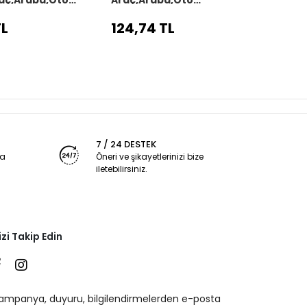
kılıfı siyah dikiş
direksiyon kılıfı siyah dikiş
direks
TL
124,74 TL
124,
7 / 24 DESTEK
ya
Öneri ve şikayetlerinizi bize
iletebilirsiniz.
izi Takip Edin
ampanya, duyuru, bilgilendirmelerden e-posta