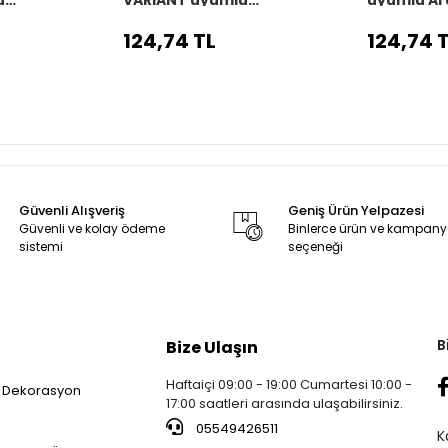
o
Araç,Araba,Oto
direksiyon 
 siyah dikiş
direksiyon kılıfı siyah dikiş
124,74 TL
124,74 
Güvenli Alışveriş
Geniş Ürün Yelpazesi
Güvenli ve kolay ödeme
Binlerce ürün ve kampan
sistemi
seçeneği
B
Bize Ulaşın
Haftaiçi 09:00 - 19:00 Cumartesi 10:00 -
 Dekorasyon
17:00 saatleri arasında ulaşabilirsiniz.
05549426511
K