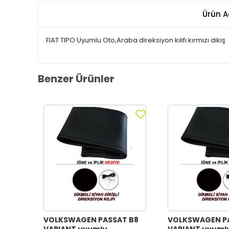
Ürün A
FIAT TIPO Uyumlu Oto,Araba direksiyon kılıfı kırmızı dikiş
Benzer Ürünler
VOLKSWAGEN PASSAT B8
VOLKSWAGEN P
VARIANT uyumlu
VARIANT uyuml