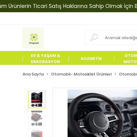
nlerin Ticari Satış Haklarına Sahip Olmak İçin Bizimle
EV & YAŞAM &
OTOM
KOZMETİK
DEKORASYON
MOTOS
ÜRÜN
Ana Sayfa
Otomobil- Motosiklet Ürünleri
Otomobil