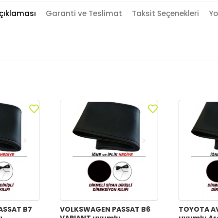
çıklaması
Garanti ve Teslimat
Taksit Seçenekleri
Yo
ASSAT B7
VOLKSWAGEN PASSAT B6
TOYOTA A
u
VARIANT uyumlu
uyumlu Ar