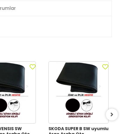
rumlar
VENSIS SW
SKODA SUPER B SW uyumlu
SKOD
aç,Araba,Oto
Araç,Araba,Oto
uyum