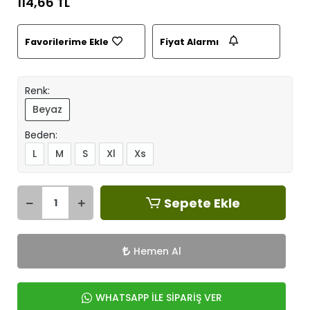
114,66 TL
Favorilerime Ekle
Fiyat Alarmı
Renk:
Beyaz
Beden:
L
M
S
Xl
Xs
Sepete Ekle
Hemen Al
WHATSAPP İLE SİPARİŞ VER