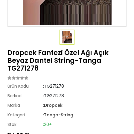
Dropcek Fantezi Özel Ağı Açık
Beyaz Dantel String-Tanga
TG271278
Ürün Kodu
:TG271278
Barkod
:TG271278
Marka
:Dropcek
Kategori
:Tanga-String
Stok
:20+