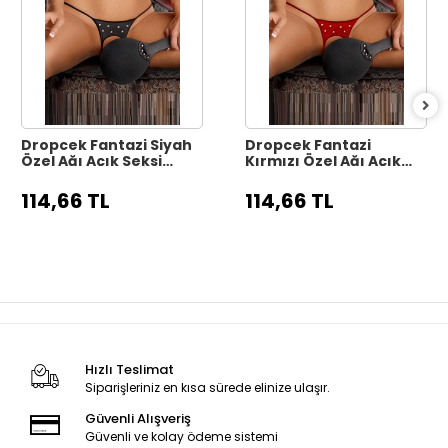
Dropcek Fantazi Siyah
Dropcek Fantazi
Özel Ağı Açık Seksi
Kırmızı Özel Ağı Açık
Metalli String-Tanga
Seksi Metalli String-
TG271286
Tanga TG271284
114,66 TL
114,66 TL
Hızlı Teslimat
Siparişleriniz en kısa sürede elinize ulaşır.
Güvenli Alışveriş
Güvenli ve kolay ödeme sistemi