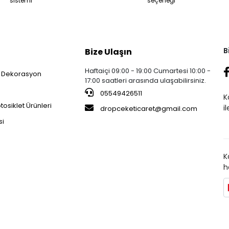
sistemi
seçeneği
B
Bize Ulaşın
Haftaiçi 09:00 - 19:00 Cumartesi 10:00 -
 Dekorasyon
17:00 saatleri arasında ulaşabilirsiniz.
05549426511
K
osiklet Ürünleri
i
dropceketicaret@gmail.com
si
K
h