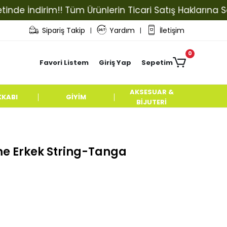
İndirim!! Tüm Ürünlerin Ticari Satış Haklarına Sahip O
Sipariş Takip
Yardım
İletişim
|
|
0
Favori Listem
Giriş Yap
Sepetim
AKSESUAR &
KKABI
GİYİM
BİJUTERİ
me Erkek String-Tanga