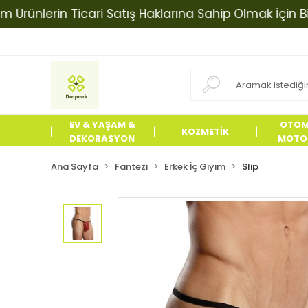
lerin Ticari Satış Haklarına Sahip Olmak İçin Bizimle 
EV & YAŞAM &
OTOM
KOZMETİK
DEKORASYON
MOTOS
ÜRÜN
Ana Sayfa
Fantezi
Erkek İç Giyim
Slip