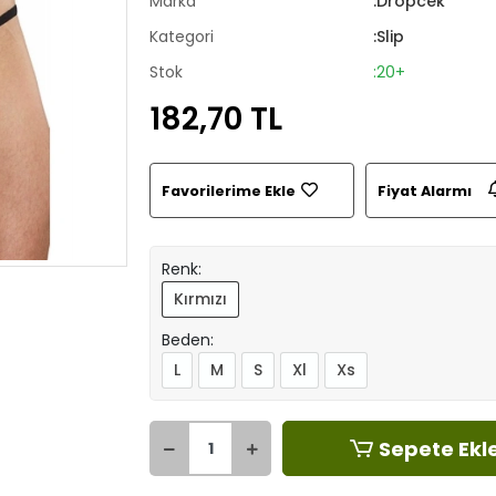
Marka
:Dropcek
Kategori
:Slip
Stok
:20+
182,70 TL
Favorilerime Ekle
Fiyat Alarmı
Renk:
Kırmızı
Beden:
L
M
S
Xl
Xs
Sepete Ekl