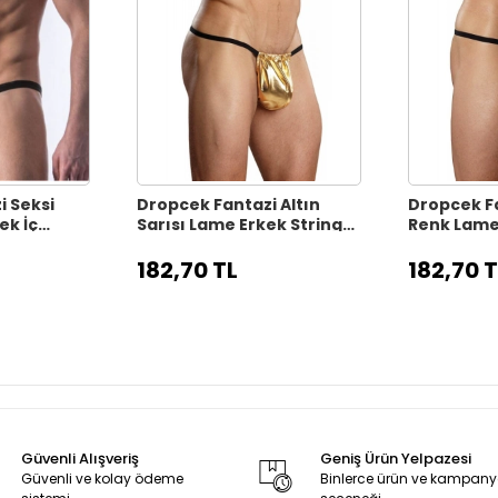
i Seksi
Dropcek Fantazi Altın
Dropcek F
ek İç
Sarısı Lame Erkek String-
Renk Lame 
4583
Tanga TG274574
Tanga TG
182,70 TL
182,70 T
Güvenli Alışveriş
Geniş Ürün Yelpazesi
Güvenli ve kolay ödeme
Binlerce ürün ve kampan