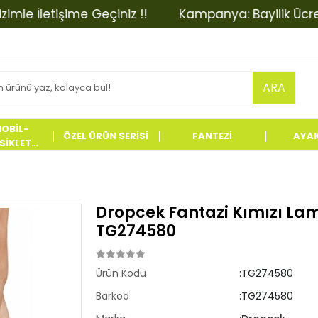
İletişime Geçiniz !!
Kampanya: Bayilik Ücretinde 
ARA
OBİL-
ÖZEL ÜRÜN SERİSİ
FANTEZİ
AYA
İKLET
LERİ
Dropcek Fantazi Kımızı La
TG274580
Ürün Kodu
:TG274580
Barkod
:TG274580