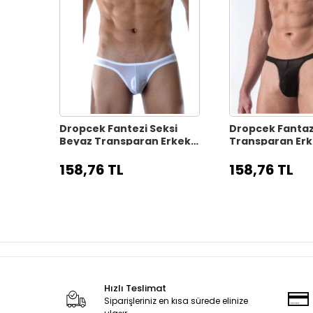
Dropcek Fantezi Seksi
Dropcek Fantaz
Beyaz Transparan Erkek
Transparan Erk
İç Çamaşırı TG274584
Çamaşırı TG27
158,76 TL
158,76 TL
Hızlı Teslimat
Siparişleriniz en kısa sürede elinize