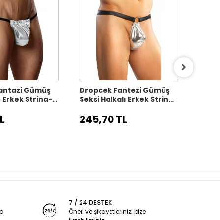
antazi Gümüş
Dropcek Fantezi Gümüş
Dropc
Erkek String-
Seksi Halkalı Erkek String-
Seksi
274579
Tanga TG274576
Tang
L
245,70 TL
245
7 / 24 DESTEK
ya
Öneri ve şikayetlerinizi bize