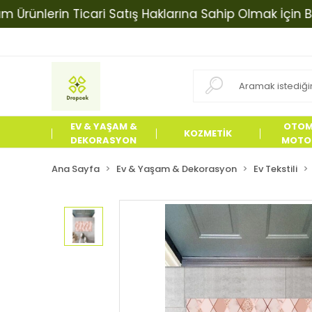
lerin Ticari Satış Haklarına Sahip Olmak İçin Bizimle 
EV & YAŞAM &
OTOM
KOZMETİK
DEKORASYON
MOTOS
ÜRÜN
Ana Sayfa
Ev & Yaşam & Dekorasyon
Ev Tekstili