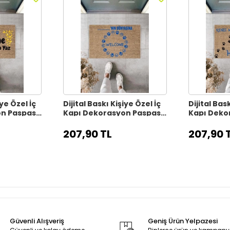
iye Özel İç
Dijital Baskı Kişiye Özel İç
Dijital Bask
on Paspas
Kapı Dekorasyon Paspas
Kapı Deko
PS11315
PS11314
207,90 TL
207,90 
Güvenli Alışveriş
Geniş Ürün Yelpazesi