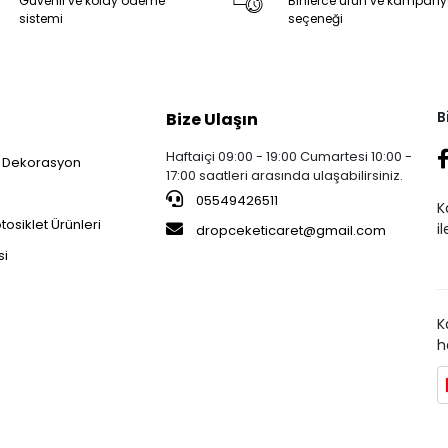
Güvenli ve kolay ödeme
Binlerce ürün ve kampan
sistemi
seçeneği
B
Bize Ulaşın
Haftaiçi 09:00 - 19:00 Cumartesi 10:00 -
 Dekorasyon
17:00 saatleri arasında ulaşabilirsiniz.
05549426511
K
osiklet Ürünleri
i
dropceketicaret@gmail.com
si
K
h