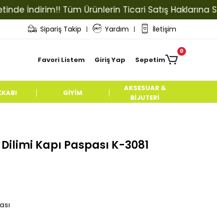
İndirim!! Tüm Ürünlerin Ticari Satış Haklarına Sahip O
Sipariş Takip
Yardım
İletişim
|
|
0
Favori Listem
Giriş Yap
Sepetim
AKSESUAR &
KKABI
GİYİM
BİJUTERİ
 Dilimi Kapı Paspası K-3081
ası