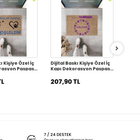
ı Kişiye Özel İç
Dijital Baskı Kişiye Özel İç
Dijita
rasyon Paspas
Kapı Dekorasyon Paspas
Kapı
PS11313
PS113
TL
207,90 TL
207,
7 / 24 DESTEK