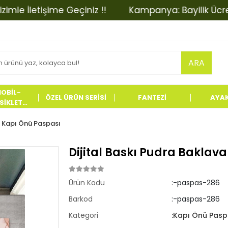
İletişime Geçiniz !!
Kampanya: Bayilik Ücretinde 
ARA
OBİL-
ÖZEL ÜRÜN SERİSİ
FANTEZİ
AYA
İKLET
LERİ
Kapı Önü Paspası
Dijital Baskı Pudra Baklava
Ürün Kodu
:-paspas-286
Barkod
:-paspas-286
Kategori
:Kapı Önü Pasp