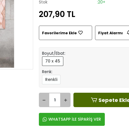
Stok
:20+
207,90 TL
Favorilerime Ekle
Fiyat Alarmı
Boyut/Ebat:
70 x 45
Renk:
Renkli
Sepete Ekl
WHATSAPP İLE SİPARİŞ VER