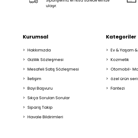
Siparişleriniz en kısa sürede elinize
ulaşır.
Kurumsal
Kategoriler
Hakkımızda
Ev & Yaşam &
Gizlilik Sözleşmesi
Kozmetik
Mesafeli Satış Sözleşmesi
Otomobil- Mot
İletişim
özel ürün seri
Bayi Başvuru
Fantezi
Sıkça Sorulan Sorular
Sipariş Takip
Havale Bildirimleri