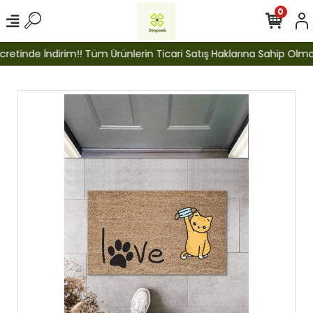
0
etinde İndirim!! Tüm Ürünlerin Ticari Satış Haklarına Sahip Olmak İ