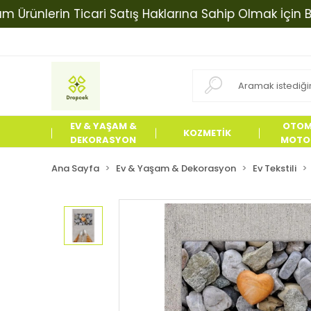
lerin Ticari Satış Haklarına Sahip Olmak İçin Bizimle 
EV & YAŞAM &
OTOM
KOZMETİK
DEKORASYON
MOTOS
ÜRÜN
Ana Sayfa
Ev & Yaşam & Dekorasyon
Ev Tekstili