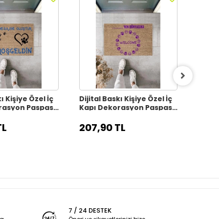
ı Kişiye Özel İç
Dijital Baskı Kişiye Özel İç
Dijita
rasyon Paspas
Kapı Dekorasyon Paspas
Kapı
PS11313
PS113
TL
207,90 TL
207,
7 / 24 DESTEK