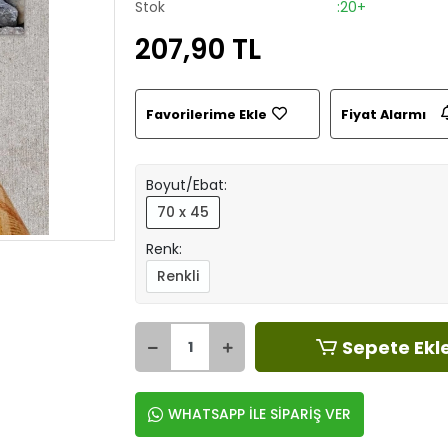
Stok
:20+
207,90 TL
Favorilerime Ekle
Fiyat Alarmı
Boyut/Ebat:
70 x 45
Renk:
Renkli
Sepete Ekl
WHATSAPP İLE SİPARİŞ VER