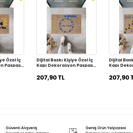
iye Özel İç
Dijital Baskı Kişiye Özel İç
Dijital Bask
on Paspas
Kapı Dekorasyon Paspas
Kapı Deko
PS11315
PS11314
207,90 TL
207,90 
Güvenli Alışveriş
Geniş Ürün Yelpazesi