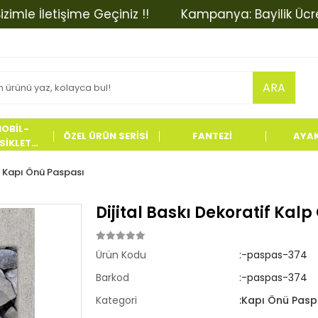
İletişime Geçiniz !!
Kampanya: Bayilik Ücretinde 
ARA
OBİL-
ÖZEL ÜRÜN SERİSİ
FANTEZİ
AYA
İKLET
LERİ
Kapı Önü Paspası
Dijital Baskı Dekoratif Kal
Ürün Kodu
:-paspas-374
Barkod
:-paspas-374
Kategori
:Kapı Önü Pasp