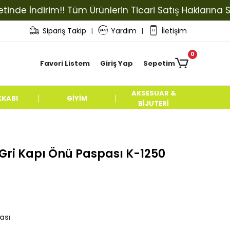
İndirim!! Tüm Ürünlerin Ticari Satış Haklarına Sahip O
Sipariş Takip
Yardım
İletişim
|
|
0
Favori Listem
Giriş Yap
Sepetim
AKSESUAR &
KKABI
GİYİM
BİJUTERİ
p Gri Kapı Önü Paspası K-1250
ası