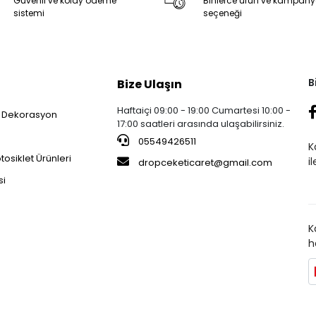
Güvenli ve kolay ödeme
Binlerce ürün ve kampan
sistemi
seçeneği
B
Bize Ulaşın
Haftaiçi 09:00 - 19:00 Cumartesi 10:00 -
 Dekorasyon
17:00 saatleri arasında ulaşabilirsiniz.
05549426511
K
osiklet Ürünleri
i
dropceketicaret@gmail.com
si
K
h