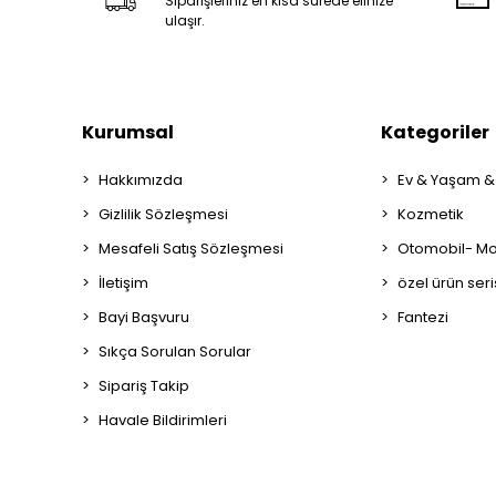
Siparişleriniz en kısa sürede elinize
ulaşır.
Kurumsal
Kategoriler
Hakkımızda
Ev & Yaşam &
Gizlilik Sözleşmesi
Kozmetik
Mesafeli Satış Sözleşmesi
Otomobil- Mot
İletişim
özel ürün seri
Bayi Başvuru
Fantezi
Sıkça Sorulan Sorular
Sipariş Takip
Havale Bildirimleri