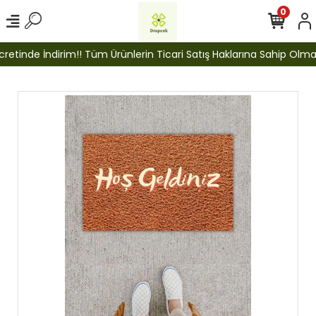
0
etinde İndirim!! Tüm Ürünlerin Ticari Satış Haklarına Sahip Olmak İ