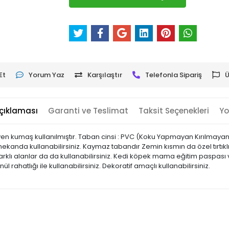
Et
Yorum Yaz
Karşılaştır
Telefonla Sipariş
Ü
çıklaması
Garanti ve Teslimat
Taksit Seçenekleri
Yo
en kumaş kullanılmıştır. Taban cinsi : PVC (Koku Yapmayan Kırılma
iç mekanda kullanabilirsiniz. Kaymaz tabandır Zemin kısmın da özel tırtıkl
klı alanlar da da kullanabilirsiniz. Kedi köpek mama eğitim paspası ve
önül rahatlığı ile kullanabilirsiniz. Dekoratif amaçlı kullanabilirsiniz.