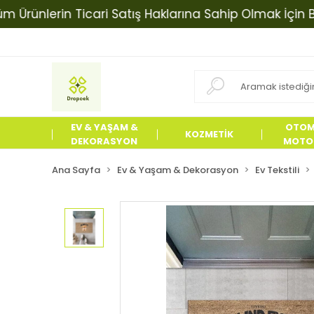
ünlerin Ticari Satış Haklarına Sahip Olmak İçin Biziml
EV & YAŞAM &
OTOM
KOZMETİK
DEKORASYON
MOTOS
ÜRÜN
Ana Sayfa
Ev & Yaşam & Dekorasyon
Ev Tekstili