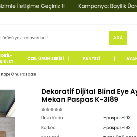
e İletişime Geçiniz !!
Kampanya: Bayilik Ücretinde
ARA
OBİL-
ÖZEL ÜRÜN SERİSİ
FANTEZİ
AYA
İKLET
LERİ
Kapı Önü Paspası
Dekoratif Dijital Blind Eye 
Mekan Paspas K-3189
Ürün Kodu
:-paspas-193
Barkod
:-paspas-193