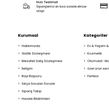
Hızlı Teslimat
Siparişleriniz en kısa sürede elinize
ulaşır.
Kurumsal
Kategoriler
Hakkımızda
Ev & Yaşam &
Gizlilik Sözleşmesi
Kozmetik
Mesafeli Satış Sözleşmesi
Otomobil- Mot
İletişim
özel ürün seri
Bayi Başvuru
Fantezi
Sıkça Sorulan Sorular
Sipariş Takip
Havale Bildirimleri