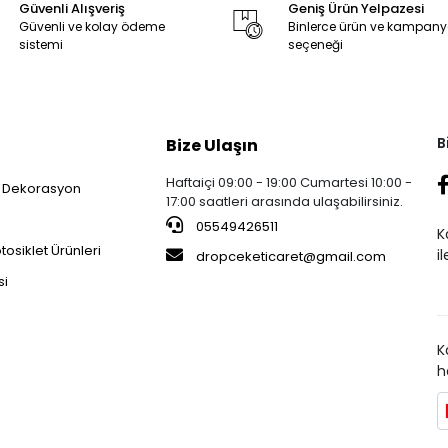
Güvenli Alışveriş
Geniş Ürün Yelpazesi
Güvenli ve kolay ödeme
Binlerce ürün ve kampan
sistemi
seçeneği
B
Bize Ulaşın
Haftaiçi 09:00 - 19:00 Cumartesi 10:00 -
 Dekorasyon
17:00 saatleri arasında ulaşabilirsiniz.
05549426511
K
osiklet Ürünleri
i
dropceketicaret@gmail.com
si
K
h