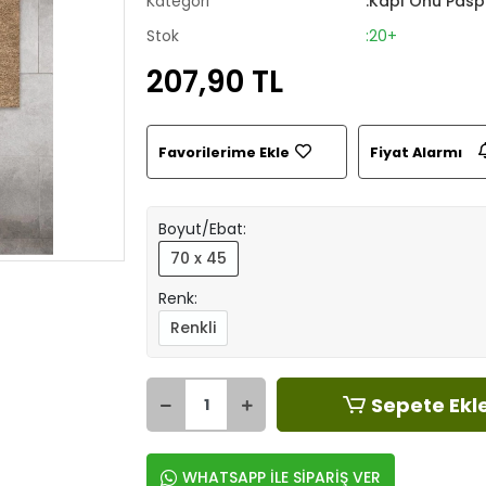
Kategori
:Kapı Önü Pasp
Stok
:20+
207,90 TL
Favorilerime Ekle
Fiyat Alarmı
Boyut/Ebat:
70 x 45
Renk:
Renkli
Sepete Ekl
WHATSAPP İLE SİPARİŞ VER