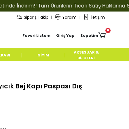
 İndirim!! Tüm Ürünlerin Ticari Satış Haklarına Sahip
Sipariş Takip
Yardım
İletişim
|
|
0
Favori Listem
Giriş Yap
Sepetim
AKSESUAR &
KKABI
GİYİM
BİJUTERİ
Ayıcık Bej Kapı Paspası Dış