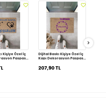
ı Kişiye Özel İç
Dijital Baskı Kişiye Özel İç
Dijita
rasyon Paspas
Kapı Dekorasyon Paspas
Kapı
PS11313
PS113
TL
207,90 TL
207,