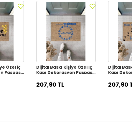
iye Özel İç
Dijital Baskı Kişiye Özel İç
Dijital Bask
on Paspas
Kapı Dekorasyon Paspas
Kapı Deko
PS11315
PS11314
207,90 TL
207,90 