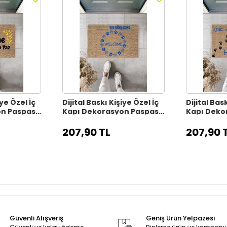
iye Özel İç
Dijital Baskı Kişiye Özel İç
Dijital Bask
on Paspas
Kapı Dekorasyon Paspas
Kapı Deko
PS11315
PS11314
207,90 TL
207,90 
Güvenli Alışveriş
Geniş Ürün Yelpazesi