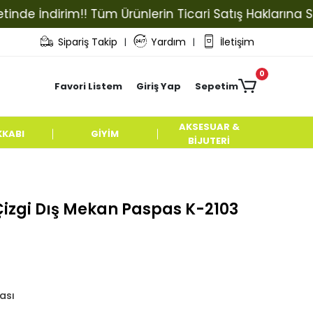
 İndirim!! Tüm Ürünlerin Ticari Satış Haklarına Sahip 
Sipariş Takip
Yardım
İletişim
|
|
0
Favori Listem
Giriş Yap
Sepetim
AKSESUAR &
KKABI
GİYİM
BİJUTERİ
ı Çizgi Dış Mekan Paspas K-2103
ası