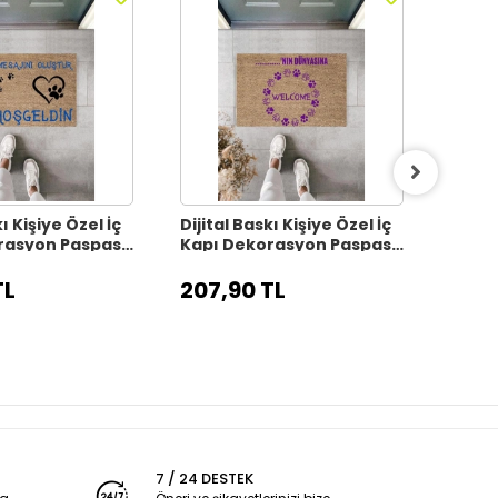
ı Kişiye Özel İç
Dijital Baskı Kişiye Özel İç
Dijita
rasyon Paspas
Kapı Dekorasyon Paspas
Kapı
PS11313
PS113
TL
207,90 TL
207,
7 / 24 DESTEK