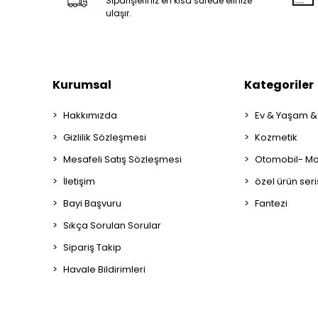
Siparişleriniz en kısa sürede elinize
ulaşır.
Kurumsal
Kategoriler
Hakkımızda
Ev & Yaşam &
Gizlilik Sözleşmesi
Kozmetik
Mesafeli Satış Sözleşmesi
Otomobil- Mot
İletişim
özel ürün seri
Bayi Başvuru
Fantezi
Sıkça Sorulan Sorular
Sipariş Takip
Havale Bildirimleri