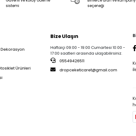
Güvenli ve kolay ödeme
Binlerce ürün ve kampan
sistemi
seçeneği
B
Bize Ulaşın
Haftaiçi 09:00 - 19:00 Cumartesi 10:00 -
 Dekorasyon
17:00 saatleri arasında ulaşabilirsiniz.
05549426511
K
osiklet Ürünleri
i
dropceketicaret@gmail.com
si
K
h