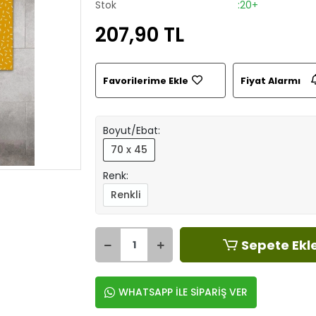
Stok
:20+
207,90 TL
Favorilerime Ekle
Fiyat Alarmı
Boyut/Ebat:
70 x 45
Renk:
Renkli
Sepete Ekl
WHATSAPP İLE SİPARİŞ VER