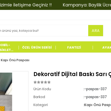
e İletişime Geçiniz !!
Kampanya: Bayilik Ücretinde
ARA
OBİL-
ÖZEL ÜRÜN SERİSİ
FANTEZİ
AYA
İKLET
LERİ
Kapı Önü Paspası
Dekoratif Dijital Baskı Sar
Ürün Kodu
:-paspas-337
Barkod
:-paspas-337
Kategori
:Kapı Önü Pasp