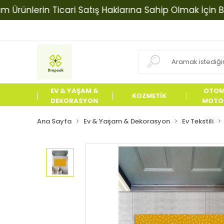
nlerin Ticari Satış Haklarına Sahip Olmak İçin Biziml
EV & YAŞAM &
OTOM
KOZMETİK
DEKORASYON
MOTOS
ÜRÜN
Ana Sayfa
Ev & Yaşam & Dekorasyon
Ev Tekstili