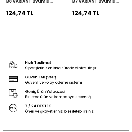
B8 VARIANT uyumlu
B7 VARIANT uyumlu
Araç,Araba,Oto
Araç,Araba,Oto
direksiyon kılıfı siyah
direksiyon kılıfı siyah
124,74 TL
124,74 TL
dikiş
dikiş
Hızlı Teslimat
Siparişleriniz en kısa sürede elinize ulaşır.
Güvenli Alışveriş
Güvenli ve kolay ödeme sistemi
Geniş Ürün Yelpazesi
Binlerce ürün ve kampanya seçeneği
7 / 24 DESTEK
Öneri ve şikayetlerinizi bize iletebilirsiniz.