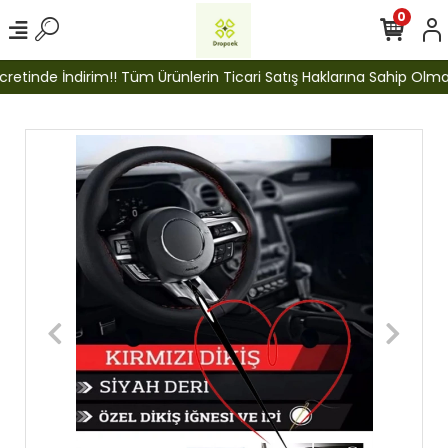
0
etinde İndirim!! Tüm Ürünlerin Ticari Satış Haklarına Sahip Olmak İ