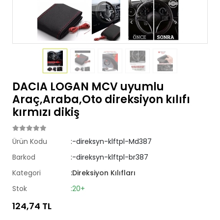
DACIA LOGAN MCV uyumlu
Araç,Araba,Oto direksiyon kılıfı
kırmızı dikiş
Ürün Kodu
:-direksyn-klftpl-Md387
Barkod
:-direksyn-klftpl-br387
Kategori
:Direksiyon Kılıfları
Stok
:20+
124,74 TL