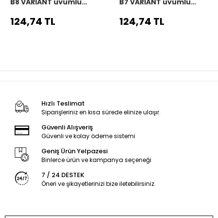
B8 VARIANT uyumlu
B7 VARIANT uyumlu
Araç,Araba,Oto
Araç,Araba,Oto
direksiyon kılıfı siyah
direksiyon kılıfı siyah
124,74 TL
124,74 TL
dikiş
dikiş
Hızlı Teslimat
Siparişleriniz en kısa sürede elinize ulaşır.
Güvenli Alışveriş
Güvenli ve kolay ödeme sistemi
Geniş Ürün Yelpazesi
Binlerce ürün ve kampanya seçeneği
7 / 24 DESTEK
Öneri ve şikayetlerinizi bize iletebilirsiniz.