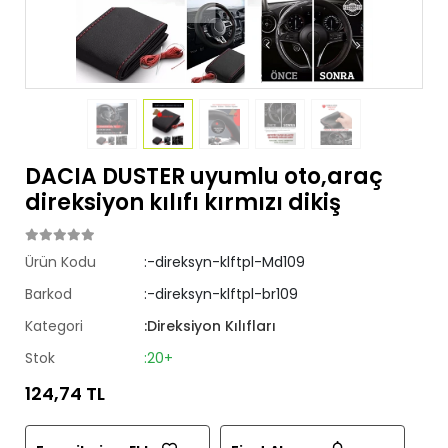
DACIA DUSTER uyumlu oto,araç
direksiyon kılıfı kırmızı dikiş
Ürün Kodu
:-direksyn-klftpl-Md109
Barkod
:-direksyn-klftpl-br109
Kategori
:Direksiyon Kılıfları
Stok
:20+
124,74 TL