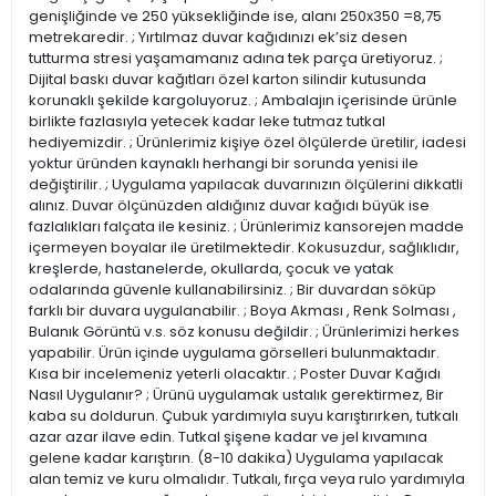
genişliğinde ve 250 yüksekliğinde ise, alanı 250x350 =8,75
metrekaredir. ; Yırtılmaz duvar kağıdınızı ek’siz desen
tutturma stresi yaşamamanız adına tek parça üretiyoruz. ;
Dijital baskı duvar kağıtları özel karton silindir kutusunda
korunaklı şekilde kargoluyoruz. ; Ambalajın içerisinde ürünle
birlikte fazlasıyla yetecek kadar leke tutmaz tutkal
hediyemizdir. ; Ürünlerimiz kişiye özel ölçülerde üretilir, iadesi
yoktur üründen kaynaklı herhangi bir sorunda yenisi ile
değiştirilir. ; Uygulama yapılacak duvarınızın ölçülerini dikkatli
alınız. Duvar ölçünüzden aldığınız duvar kağıdı büyük ise
fazlalıkları falçata ile kesiniz. ; Ürünlerimiz kansorejen madde
içermeyen boyalar ile üretilmektedir. Kokusuzdur, sağlıklıdır,
kreşlerde, hastanelerde, okullarda, çocuk ve yatak
odalarında güvenle kullanabilirsiniz. ; Bir duvardan söküp
farklı bir duvara uygulanabilir. ; Boya Akması , Renk Solması ,
Bulanık Görüntü v.s. söz konusu değildir. ; Ürünlerimizi herkes
yapabilir. Ürün içinde uygulama görselleri bulunmaktadır.
Kısa bir incelemeniz yeterli olacaktır. ; Poster Duvar Kağıdı
Nasıl Uygulanır? ; Ürünü uygulamak ustalık gerektirmez, Bir
kaba su doldurun. Çubuk yardımıyla suyu karıştırırken, tutkalı
azar azar ilave edin. Tutkal şişene kadar ve jel kıvamına
gelene kadar karıştırın. (8-10 dakika) Uygulama yapılacak
alan temiz ve kuru olmalıdır. Tutkalı, fırça veya rulo yardımıyla