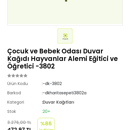
Çocuk ve Bebek Odası Duvar
Kağıdı Hayvanlar Alemi Eğitici ve
Öğretici -3802
Ürün Kodu
:-dk-3802
Barkod
:-dkharitasepeti3802a
Kategori
:Duvar Kağıtları
Stok
:20+
3.276,00 TL
%86
472,97 TL