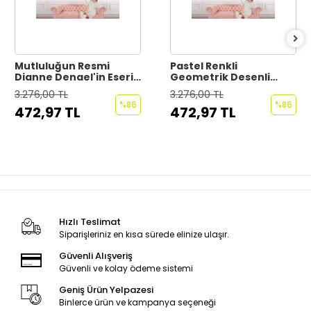
Mutluluğun Resmi
Pastel Renkli
Dianne Dengel'in Eseri
Geometrik Desenli
Duvar Kağıdı - Posteri-
Duvar Kağıdı-5792
3.276,00 TL
3.276,00 TL
6661
%86
%86
472,97 TL
472,97 TL
Hızlı Teslimat
Siparişleriniz en kısa sürede elinize ulaşır.
Güvenli Alışveriş
Güvenli ve kolay ödeme sistemi
Geniş Ürün Yelpazesi
Binlerce ürün ve kampanya seçeneği