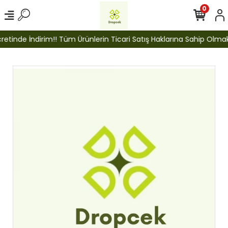
0
tinde İndirim!! Tüm Ürünlerin Ticari Satış Haklarına Sahip Olmak İç