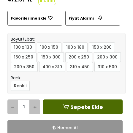
indirim
Favorilerime Ekle
Fiyat Alarmı
Boyut/Ebat:
100 x 130
100 x 150
100 x 180
150 x 200
150 x 250
150 x 300
200 x 250
200 x 300
200 x 350
400 x 310
310 x 450
310 x 500
Renk:
Renkli
Sepete Ekle
Hemen Al