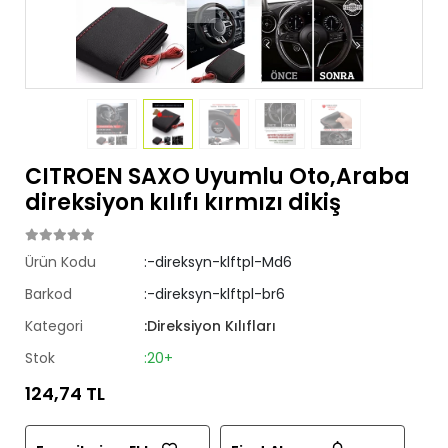
CITROEN SAXO Uyumlu Oto,Araba
direksiyon kılıfı kırmızı dikiş
Ürün Kodu
:-direksyn-klftpl-Md6
Barkod
:-direksyn-klftpl-br6
Kategori
:Direksiyon Kılıfları
Stok
:20+
124,74 TL