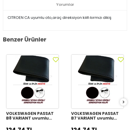
Yorumlar
CITROEN CA uyumlu oto,araç direksiyon kılıfı kırmızı dikiş
Benzer Ürünler
VOLKSWAGEN PASSAT
VOLKSWAGEN PASSAT
B8 VARIANT uyumlu
B7 VARIANT uyumlu
Araç,Araba,Oto
Araç,Araba,Oto
direksiyon kılıfı siyah
direksiyon kılıfı siyah
124,74 TL
124,74 TL