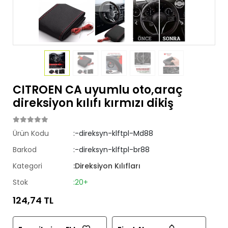
CITROEN CA uyumlu oto,araç
direksiyon kılıfı kırmızı dikiş
Ürün Kodu
:-direksyn-klftpl-Md88
Barkod
:-direksyn-klftpl-br88
Kategori
:Direksiyon Kılıfları
Stok
:20+
124,74 TL