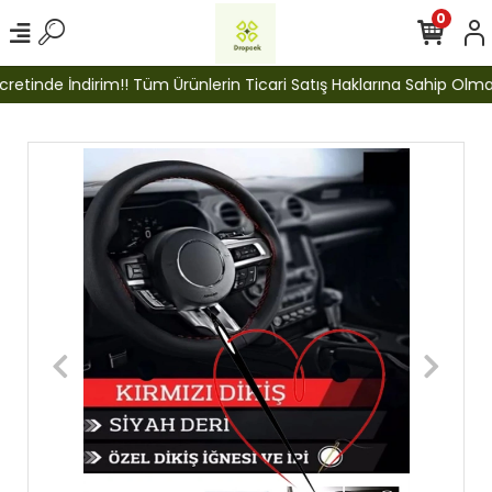
0
etinde İndirim!! Tüm Ürünlerin Ticari Satış Haklarına Sahip Olmak İ