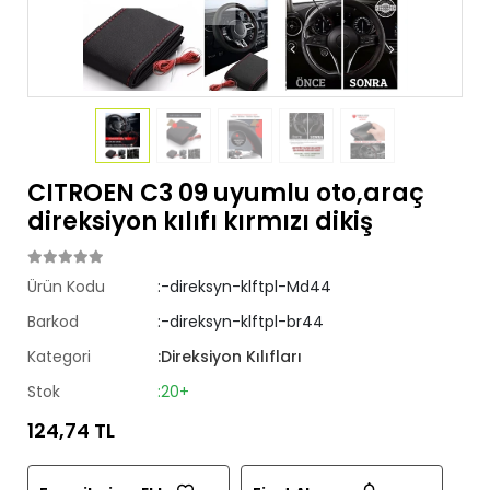
CITROEN C3 09 uyumlu oto,araç
direksiyon kılıfı kırmızı dikiş
Ürün Kodu
:-direksyn-klftpl-Md44
Barkod
:-direksyn-klftpl-br44
Kategori
:Direksiyon Kılıfları
Stok
:20+
124,74 TL