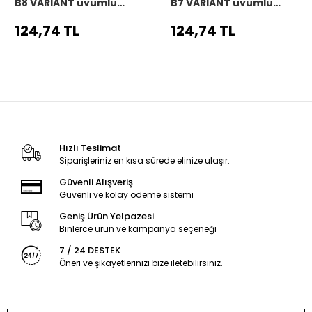
B8 VARIANT uyumlu
B7 VARIANT uyumlu
Araç,Araba,Oto
Araç,Araba,Oto
direksiyon kılıfı siyah
direksiyon kılıfı siyah
124,74 TL
124,74 TL
dikiş
dikiş
Hızlı Teslimat
Siparişleriniz en kısa sürede elinize ulaşır.
Güvenli Alışveriş
Güvenli ve kolay ödeme sistemi
Geniş Ürün Yelpazesi
Binlerce ürün ve kampanya seçeneği
7 / 24 DESTEK
Öneri ve şikayetlerinizi bize iletebilirsiniz.