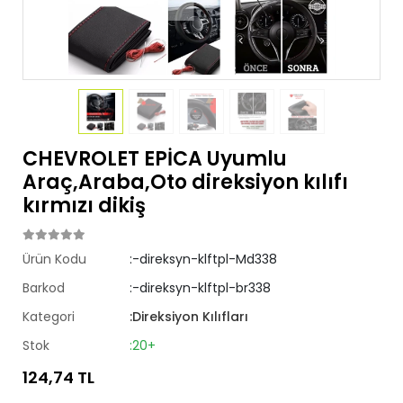
CHEVROLET EPİCA Uyumlu
Araç,Araba,Oto direksiyon kılıfı
kırmızı dikiş
Ürün Kodu
:-direksyn-klftpl-Md338
Barkod
:-direksyn-klftpl-br338
Kategori
:Direksiyon Kılıfları
Stok
:20+
124,74 TL