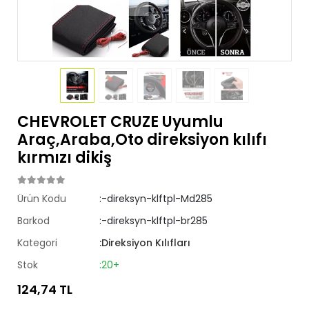
CHEVROLET CRUZE Uyumlu
Araç,Araba,Oto direksiyon kılıfı
kırmızı dikiş
Ürün Kodu
:-direksyn-klftpl-Md285
Barkod
:-direksyn-klftpl-br285
Kategori
:Direksiyon Kılıfları
Stok
:20+
124,74 TL