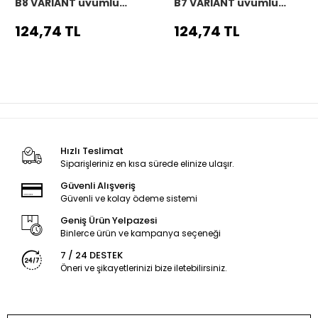
B8 VARIANT uyumlu
B7 VARIANT uyumlu
Araç,Araba,Oto
Araç,Araba,Oto
direksiyon kılıfı siyah
direksiyon kılıfı siyah
124,74 TL
124,74 TL
dikiş
dikiş
Hızlı Teslimat
Siparişleriniz en kısa sürede elinize ulaşır.
Güvenli Alışveriş
Güvenli ve kolay ödeme sistemi
Geniş Ürün Yelpazesi
Binlerce ürün ve kampanya seçeneği
7 / 24 DESTEK
Öneri ve şikayetlerinizi bize iletebilirsiniz.