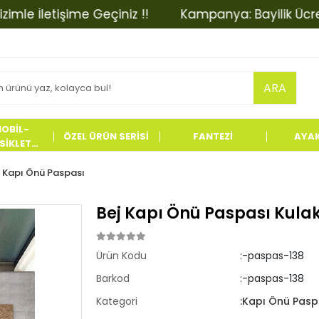
İletişime Geçiniz !!
Kampanya: Bayilik Ücretinde 
ARA
OBİL-
ÖZEL ÜRÜN SERİSİ
FANTEZİ
AYA
İKLET
LERİ
Kapı Önü Paspası
Bej Kapı Önü Paspası Kulak
Ürün Kodu
:-paspas-138
Barkod
:-paspas-138
Kategori
:Kapı Önü Pasp