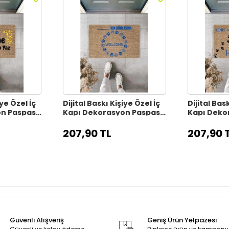
iye Özel İç
Dijital Baskı Kişiye Özel İç
Dijital Bask
on Paspas
Kapı Dekorasyon Paspas
Kapı Deko
PS11315
PS11314
207,90 TL
207,90 
Güvenli Alışveriş
Geniş Ürün Yelpazesi