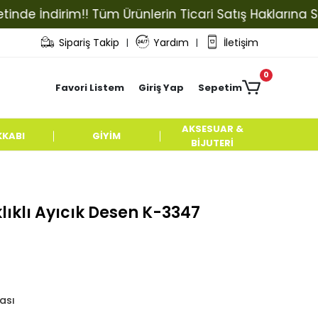
İndirim!! Tüm Ürünlerin Ticari Satış Haklarına Sahip O
Sipariş Takip
Yardım
İletişim
|
|
0
Favori Listem
Giriş Yap
Sepetim
AKSESUAR &
KKABI
GİYİM
BİJUTERİ
lıklı Ayıcık Desen K-3347
ası