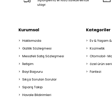
Siparişleriniz en kısa sürede elinize
ulaşır.
Kurumsal
Kategoriler
Hakkımızda
Ev & Yaşam &
Gizlilik Sözleşmesi
Kozmetik
Mesafeli Satış Sözleşmesi
Otomobil- Mot
İletişim
özel ürün seri
Bayi Başvuru
Fantezi
Sıkça Sorulan Sorular
Sipariş Takip
Havale Bildirimleri