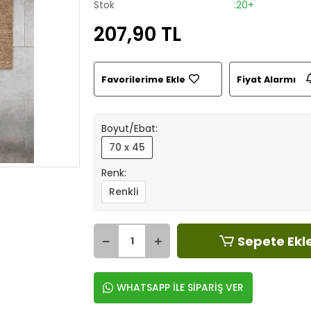
Stok
:20+
207,90 TL
Favorilerime Ekle
Fiyat Alarmı
Boyut/Ebat:
70 x 45
Renk:
Renkli
Sepete Ekl
WHATSAPP İLE SİPARİŞ VER