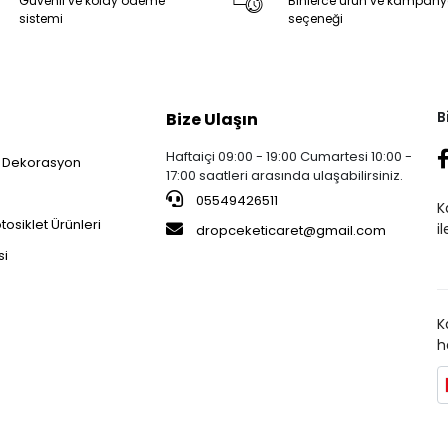
Güvenli ve kolay ödeme
Binlerce ürün ve kampan
sistemi
seçeneği
B
Bize Ulaşın
Haftaiçi 09:00 - 19:00 Cumartesi 10:00 -
 Dekorasyon
17:00 saatleri arasında ulaşabilirsiniz.
05549426511
K
osiklet Ürünleri
i
dropceketicaret@gmail.com
si
K
h