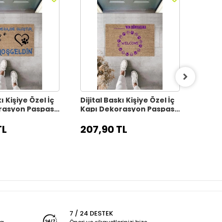
ı Kişiye Özel İç
Dijital Baskı Kişiye Özel İç
Dijita
rasyon Paspas
Kapı Dekorasyon Paspas
Kapı
PS11313
PS113
TL
207,90 TL
207,
7 / 24 DESTEK