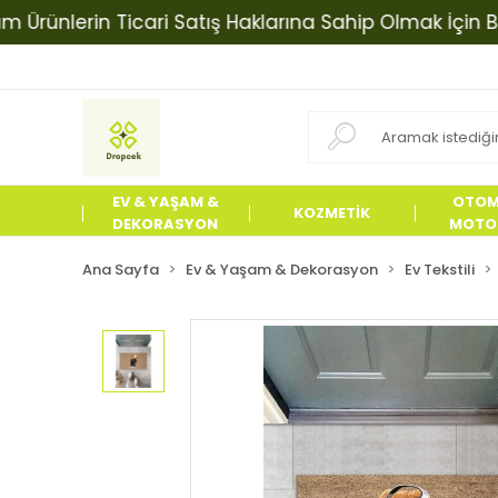
lerin Ticari Satış Haklarına Sahip Olmak İçin Bizimle 
EV & YAŞAM &
OTOM
KOZMETİK
DEKORASYON
MOTOS
ÜRÜN
Ana Sayfa
Ev & Yaşam & Dekorasyon
Ev Tekstili