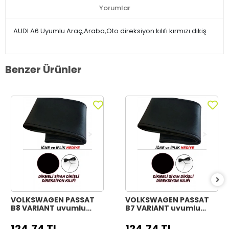
Yorumlar
AUDI A6 Uyumlu Araç,Araba,Oto direksiyon kılıfı kırmızı dikiş
Benzer Ürünler
VOLKSWAGEN PASSAT
VOLKSWAGEN PASSAT
B8 VARIANT uyumlu
B7 VARIANT uyumlu
Araç,Araba,Oto
Araç,Araba,Oto
direksiyon kılıfı siyah
direksiyon kılıfı siyah
124,74 TL
124,74 TL