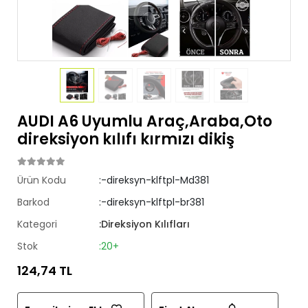
AUDI A6 Uyumlu Araç,Araba,Oto
direksiyon kılıfı kırmızı dikiş
Ürün Kodu
:-direksyn-klftpl-Md381
Barkod
:-direksyn-klftpl-br381
Kategori
:Direksiyon Kılıfları
Stok
:20+
124,74 TL