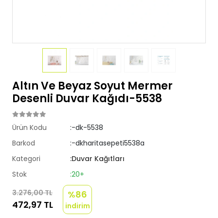
Altın Ve Beyaz Soyut Mermer
Desenli Duvar Kağıdı-5538
Ürün Kodu
:-dk-5538
Barkod
:-dkharitasepeti5538a
Kategori
:Duvar Kağıtları
Stok
:20+
3.276,00 TL
%86
472,97 TL
indirim