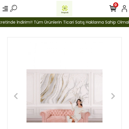
0
tinde İndirim!! Tüm Ürünlerin Ticari Satış Haklarına Sahip Olmak İç