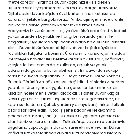
metrekaredir. ; Yırtılmaz duvar kağıdınızı ek’siz desen
tutturma stresi yaşamamanız adına tek parça üretiyoruz. ;
Dijital baskı duvar kağıtları özel karton silindir kutusunda
korunaklı şekilde kargoluyoruz. ; Ambalajın içerisinde ürünle
birlikte fazlasıyla yetecek kadar leke tutmaz tutkal
hediyemizdir. ; Ürünlerimiz kişiye özel ölçülerde üretilir, iadesi
yoktur üründen kaynaklı herhangi bir sorunda yenisi ile
değiştirilir. ; Uygulama yapılacak duvarınızın ölçülerini dikkatli
alınız. Duvar ölçünüzden aldığınız duvar kağıdı büyük ise
fazlalıkları falçata ile kesiniz. ; Ürünlerimiz kansorejen madde
içermeyen boyalar ile üretilmektedir. Kokusuzdur, sağlıklıdır,
kreşlerde, hastanelerde, okullarda, çocuk ve yatak
odalarında güvenle kullanabilirsiniz. ; Bir duvardan söküp
farklı bir duvara uygulanabilir. ; Boya Akması , Renk Solması ,
Bulanık Görüntü v.s. söz konusu değildir. ; Ürünlerimizi herkes
yapabilir. Ürün içinde uygulama görselleri bulunmaktadır.
Kısa bir incelemeniz yeterli olacaktır. ; Poster Duvar Kağıdı
Nasıl Uygulanır? ; Ürünü uygulamak ustalık gerektirmez, Bir
kaba su doldurun. Çubuk yardımıyla suyu karıştırırken, tutkalı
azar azar ilave edin. Tutkal şişene kadar ve jel kıvamına
gelene kadar karıştırın. (8-10 dakika) Uygulama yapılacak
alan temiz ve kuru olmalıdır. Tutkalı, fırça veya rulo yardımıyla
uygulama yapacağınız duvara sürerek iyice yedirin. Duvar
kağıdını üst köşelerinden duvara tutturarak sıvama işlemini