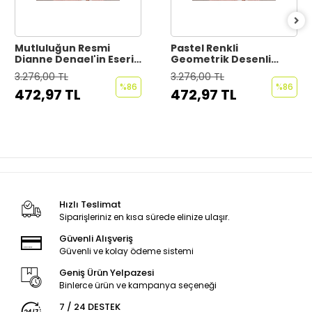
Mutluluğun Resmi
Pastel Renkli
Dianne Dengel'in Eseri
Geometrik Desenli
Duvar Kağıdı - Posteri-
Duvar Kağıdı-5792
3.276,00 TL
3.276,00 TL
6661
%86
%86
472,97 TL
472,97 TL
Hızlı Teslimat
Siparişleriniz en kısa sürede elinize ulaşır.
Güvenli Alışveriş
Güvenli ve kolay ödeme sistemi
Geniş Ürün Yelpazesi
Binlerce ürün ve kampanya seçeneği
7 / 24 DESTEK