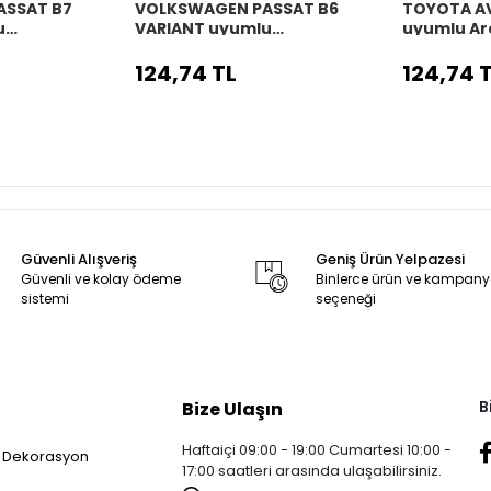
ASSAT B7
VOLKSWAGEN PASSAT B6
TOYOTA A
u
VARIANT uyumlu
uyumlu Ar
o
Araç,Araba,Oto
direksiyon 
 siyah dikiş
direksiyon kılıfı siyah dikiş
124,74 TL
124,74 
Güvenli Alışveriş
Geniş Ürün Yelpazesi
Güvenli ve kolay ödeme
Binlerce ürün ve kampan
sistemi
seçeneği
B
Bize Ulaşın
Haftaiçi 09:00 - 19:00 Cumartesi 10:00 -
 Dekorasyon
17:00 saatleri arasında ulaşabilirsiniz.