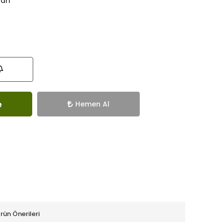
ları
e
Hemen Al
rün Önerileri