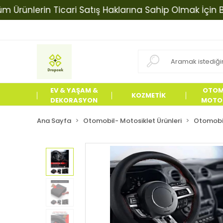
nlerin Ticari Satış Haklarına Sahip Olmak İçin Bizimle
EV & YAŞAM &
OTOM
KOZMETİK
DEKORASYON
MOTOS
ÜRÜN
Ana Sayfa
Otomobil- Motosiklet Ürünleri
Otomobil