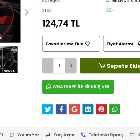
Kategori
:Direksiyon Kılıf
Stok
:20+
124,74 TL
Favorilerime Ekle
Fiyat Alarmı
Sepete Ekl
WHATSAPP İLE SİPARİŞ VER
Et
Yorum Yaz
Karşılaştır
Telefonla Sipariş
Ü