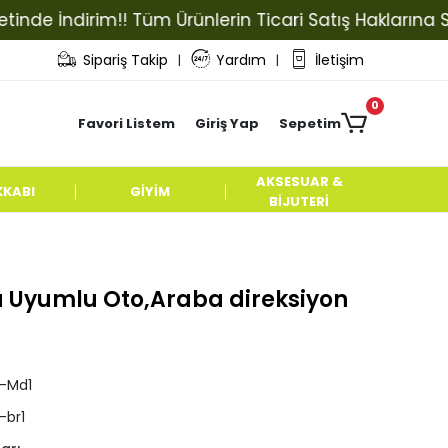
 İndirim!! Tüm Ürünlerin Ticari Satış Haklarına Sahip 
Sipariş Takip
Yardım
İletişim
|
|
0
Favori Listem
Giriş Yap
Sepetim
AKSESUAR &
KKABI
GİYİM
BİJUTERİ
 Uyumlu Oto,Araba direksiyon
l-Md1
-br1