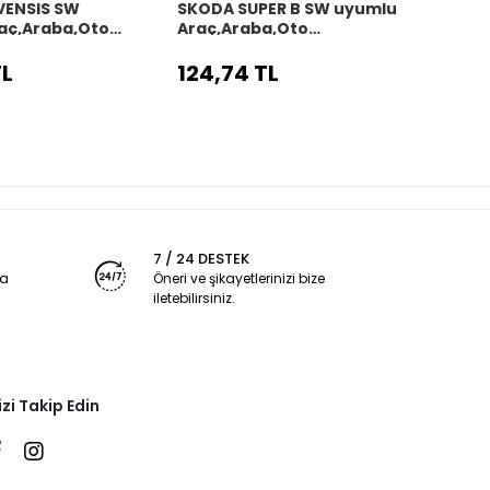
VENSIS SW
SKODA SUPER B SW uyumlu
SKOD
aç,Araba,Oto
Araç,Araba,Oto
uyum
kılıfı siyah dikiş
direksiyon kılıfı siyah dikiş
direks
TL
124,74 TL
124,
7 / 24 DESTEK
ya
Öneri ve şikayetlerinizi bize
iletebilirsiniz.
izi Takip Edin