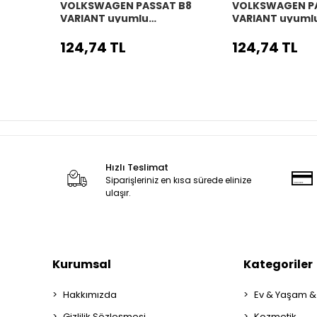
VOLKSWAGEN PASSAT B8
VOLKSWAGEN P
VARIANT uyumlu
VARIANT uyuml
Araç,Araba,Oto
Araç,Araba,Ot
direksiyon kılıfı siyah dikiş
direksiyon kılıfı
124,74 TL
124,74 TL
Hızlı Teslimat
Siparişleriniz en kısa sürede elinize
ulaşır.
Kurumsal
Kategoriler
Hakkımızda
Ev & Yaşam &
Gizlilik Sözleşmesi
Kozmetik