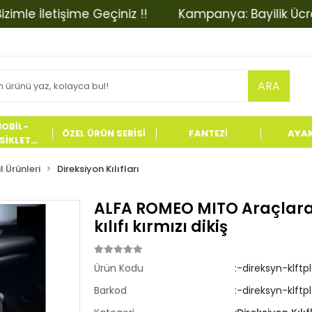
 İletişime Geçiniz !!
Kampanya: Bayilik Ücretinde
ARA
OBİL-
ÖZEL ÜRÜN SERİSİ
FANTEZİ
AYA
İKLET
LERİ
 Ürünleri
Direksiyon Kılıfları
ALFA ROMEO MITO Araçlara
kılıfı kırmızı dikiş
Ürün Kodu
:-direksyn-klftp
Barkod
:-direksyn-klftpl