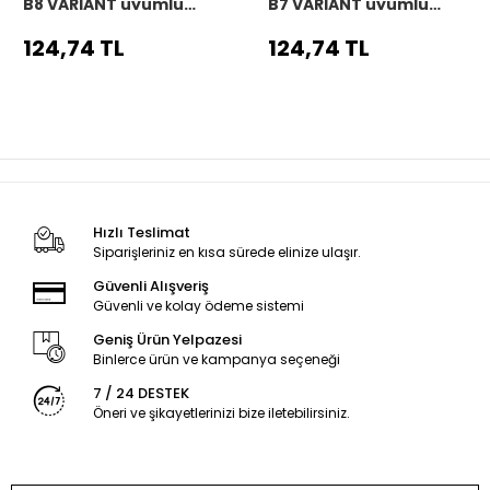
B8 VARIANT uyumlu
B7 VARIANT uyumlu
Araç,Araba,Oto
Araç,Araba,Oto
direksiyon kılıfı siyah
direksiyon kılıfı siyah
124,74 TL
124,74 TL
dikiş
dikiş
Hızlı Teslimat
Siparişleriniz en kısa sürede elinize ulaşır.
Güvenli Alışveriş
Güvenli ve kolay ödeme sistemi
Geniş Ürün Yelpazesi
Binlerce ürün ve kampanya seçeneği
7 / 24 DESTEK
Öneri ve şikayetlerinizi bize iletebilirsiniz.