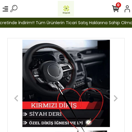
0
etinde İndirim!! Tüm Ürünlerin Ticari Satış Haklarına Sahip Olmak İ