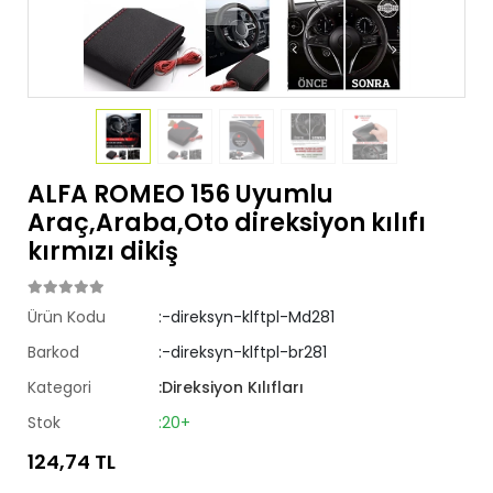
ALFA ROMEO 156 Uyumlu
Araç,Araba,Oto direksiyon kılıfı
kırmızı dikiş
Ürün Kodu
:-direksyn-klftpl-Md281
Barkod
:-direksyn-klftpl-br281
Kategori
:Direksiyon Kılıfları
Stok
:20+
124,74 TL