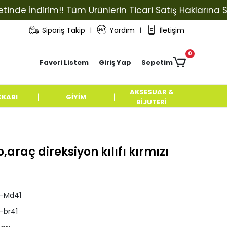
 İndirim!! Tüm Ürünlerin Ticari Satış Haklarına Sahip 
Sipariş Takip
Yardım
İletişim
|
|
0
Favori Listem
Giriş Yap
Sepetim
AKSESUAR &
KKABI
GİYİM
BİJUTERİ
raç direksiyon kılıfı kırmızı
l-Md41
l-br41