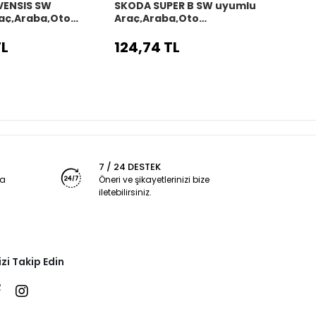
VENSIS SW
SKODA SUPER B SW uyumlu
SKOD
aç,Araba,Oto
Araç,Araba,Oto
uyum
kılıfı siyah dikiş
direksiyon kılıfı siyah dikiş
direks
TL
124,74 TL
124,
7 / 24 DESTEK
ya
Öneri ve şikayetlerinizi bize
iletebilirsiniz.
izi Takip Edin