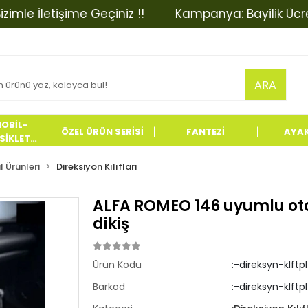
 İletişime Geçiniz !!
Kampanya: Bayilik Ücretinde
ARA
OBİL-
ÖZEL ÜRÜN SERİSİ
FANTEZİ
AYA
İKLET
LERİ
 Ürünleri
Direksiyon Kılıfları
ALFA ROMEO 146 uyumlu oto,a
dikiş
Ürün Kodu
:-direksyn-klftp
Barkod
:-direksyn-klftp