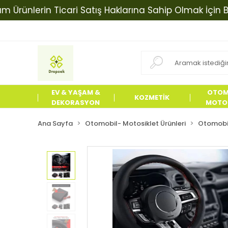
nlerin Ticari Satış Haklarına Sahip Olmak İçin Bizimle
EV & YAŞAM &
OTOM
KOZMETİK
DEKORASYON
MOTOS
ÜRÜN
Ana Sayfa
Otomobil- Motosiklet Ürünleri
Otomobil