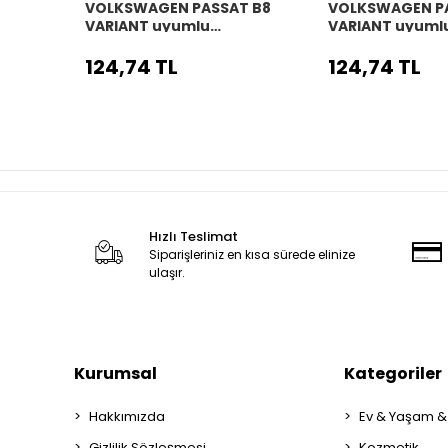
VOLKSWAGEN PASSAT B8
VOLKSWAGEN P
VARIANT uyumlu
VARIANT uyuml
Araç,Araba,Oto
Araç,Araba,Ot
direksiyon kılıfı siyah dikiş
direksiyon kılıfı
124,74 TL
124,74 TL
Hızlı Teslimat
Siparişleriniz en kısa sürede elinize
ulaşır.
Kurumsal
Kategoriler
Hakkımızda
Ev & Yaşam &
Gizlilik Sözleşmesi
Kozmetik