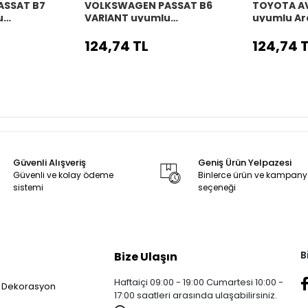
ASSAT B7
VOLKSWAGEN PASSAT B6
TOYOTA A
u
VARIANT uyumlu
uyumlu Ar
o
Araç,Araba,Oto
direksiyon 
 siyah dikiş
direksiyon kılıfı siyah dikiş
124,74 TL
124,74 
Güvenli Alışveriş
Geniş Ürün Yelpazesi
Güvenli ve kolay ödeme
Binlerce ürün ve kampan
sistemi
seçeneği
B
Bize Ulaşın
Haftaiçi 09:00 - 19:00 Cumartesi 10:00 -
 Dekorasyon
17:00 saatleri arasında ulaşabilirsiniz.