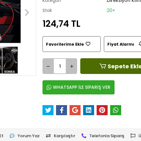
Kategori
:Direksiyon Kılıf
Stok
:20+
124,74 TL
Favorilerime Ekle
Fiyat Alarmı
Sepete Ekl
WHATSAPP İLE SİPARİŞ VER
Et
Yorum Yaz
Karşılaştır
Telefonla Sipariş
Ü