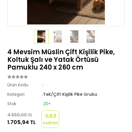
4 Mevsim Müslin Çift Kişilik Pike,
Koltuk Şalı ve Yatak Örtüsü
Pamuklu 240 x 260 cm
Ürün Kodu
:
Kategori
:Tek/Çift Kişilik Pike Grubu
Stok
:20+
4.550,00 TL
%63
1.705,94 TL
indirim