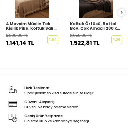
4 Mevsim Müslin Tek
Koltuk Örtüsü, Battal
Kişilik Pike, Koltuk Şalı
Boy, Çok Amaçlı 280 x
ve Yatak Örtüsü
300
3.200,00 TL
2.050,00 TL
Pamuklu 160 x 220 cm
%64
%26
1.141,14 TL
1.522,81 TL
Hızlı Teslimat
Siparişleriniz en kısa sürede elinize ulaşır.
Güvenli Alışveriş
Güvenli ve kolay ödeme sistemi
Geniş Ürün Yelpazesi
Binlerce ürün ve kampanya seçeneği